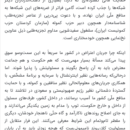
حمایت مالی گسترده‌ای که دارد، بسیاری از دست‌اندرکاران دیگر
شبکه‌ها را جذب کرده است، گامی فراتر از ضربه‌های این شبکه‌ها به
منافع ملّی ایران نهاده، و با دعوت پی‌درپی از عناصر تجزیه‌طلبِ
شناسنامه‌دار همچون دبیر حزب کموله (سازمان کردستان حزب
کمونیست ایران)، مشغول سفیدشویی مداومِ تجزیه‌طلبی ذیل عناوین
نخ‌نمایی همچون خودمختاری است.
اینکه چرا جریان اعتراض در کشور ما سریعاً به این سمت‌وسو سوق
پیدا می‌کند مسألۀ بسیار مهمی‌ست که هم حکومت و هم جماعت
معترض باید به آن پاسخ بگویند و مسئولیتش را پذیرا شوند. اما
درحالی‌که رسانه‌هایی نظیر اینترنشنال با سرمایه و برنامۀ مشخّص، با
همکاری جریان‌های معلوم‌الحالی نظیر منافقین و کموله، و با حمایت
گستردۀ دشمنانی نظیر رژیم صهیونیستی و سعودی در تلاشند تا به
منافع ملّی کشور ما آسیب برسانند، در داخل کشور، طرف‌های مسئول
از داخل و خارج حکومت، توپ را مدام به زمین یکدیگر می‌اندازند و
به جای اصلاح روندهای ناکارآمد و گاه حتّی ناهنجار خودشان، دیگری
را مقصّر تام‌وتمام این شرایط معرفی می‌کنند. این فرار متقابل از
مسئولیت کلان‌روند نامیمونی‌ست که هرچه زودتر باید به آن پایان