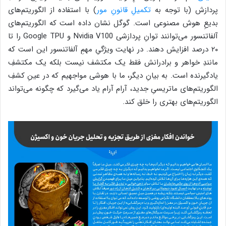
پردازش (با توجه به
تکمیلِ قانونِ مور
) با استفاده از الگوریتم‌های
بدیعِ هوش مصنوعی است. گوگل نشان داده است که الگوریتم‌های
آلفاتنسور می‌توانند توانِ پردازشی Nvidia V100 و Google TPU را تا
۲۰ درصد افزایش دهند. در نهایت ویژگیِ مهمِ آلفاتنسور این است که
مانندِ خواهر و برادرانش فقط یک مکتشف نیست بلکه یک مکتشفِ
یادگیرنده است. به بیانِ دیگر، ما با هوشی مواجهیم که در عینِ کشفِ
الگوریتم‌های ماتریسیِ جدید، آرام آرام یاد می‌گیرد که چگونه می‌تواند
الگوریتم‌های بهتری را خلق کند.