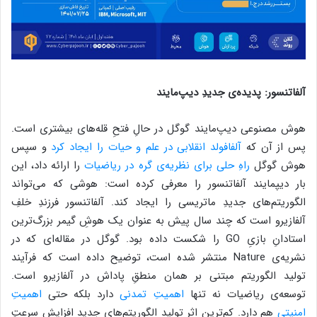
آلفاتنسور: پدیده‌ی جدیدِ دیپ‌مایند
هوش مصنوعی دیپ‌مایند گوگل در حالِ فتحِ قله‌های بیشتری است.
پس از آن که
آلفافولد انقلابی در علم و حیات را ایجاد کرد
و سپس
هوش گوگل
‌راهِ حلی برای نظریه‌ی گره در ریاضیات
را ارائه داد، این
بار دیپمایند آلفاتنسور را معرفی کرده است: هوشی که می‌تواند
الگوریتم‌های جدیدِ ماتریسی را ایجاد کند. آلفاتنسور فرزندِ خلفِ
آلفازیرو است که چند سال پیش به عنوان یک هوشِ گیمر بزرگ‌ترین
استادانِ بازیِ GO را شکست داده بود. گوگل در مقاله‌ای که در
نشریه‌ی Nature منتشر شده است، توضیح داده است که فرآیند
تولید الگوریتم مبتنی بر همان منطقِ پاداش در آلفازیرو است.
توسعه‌ی ریاضیات نه تنها
اهمیتِ تمدنی
دارد بلکه حتی
اهمیتِ
امنیتی
هم دارد. کم‌ترین اثرِ تولید الگوریتم‌های جدید افزایشِ سرعتِ