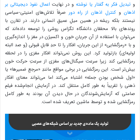
و
تبدیل فکر به گفتار یا نوشته
و در نهایت
اعمال نفوذ دیجیتالی بر
اذهان
و
کنترلِ اذهان از راه دور
صرفاً تلاش‌های امنیتی-سیاسی
نیستند بلکه ریشه در همین میلِ عمیقِ انسانی دارند. در تقارن با
روند‌های بالا محققان دانشگاه تگزاس روشی را توسعه داده‌اند که
می‌توان با استفاده از آن جریانِ خون و اکسیژن در مغز را اندازه‌گیری
و با «رمز‌گشایی» از این جریان، افکار را تا حدِ قابلِ قبولی (و صد البته
اولیه‌ای) بازتولید کرد. این روش نمی‌تواند افکار مغزی را در لحظه
رمزگشایی کند زیرا سرعت سیگنال‌های مغزی از سرعتِ حرکت خون
بیش‌تر است. این رمز‌گشایی در برخی مواقع مانندِ «مرجعِ ضمیر‌ها» یا
«اول شخص بودنِ جمله» اشتباه می‌کند اما می‌تواند معنای افکار
ذهنی را تقریباً به طور کامل منتقل کند. در آزمایشِ انجام‌شده فیلمِ
صامتی که آزمایش‌شوندگان در حال دیدن آن بودند به طور کامل
رمزگشایی شده و توسط ماشین تعریف شده است.