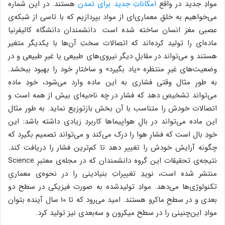
موادِ جدید در واقع
امکاناتِ جدید برای تمدن
هستند. در این شماره
می‌خواهیم به خلقِ معماری‌ای از مواد بپردازیم که با تاسی از شبکه‌ی
عصبی مغز انسان ساخته شده است. دانشمندان دانشگاه کالیفرنیا
ماده‌ای را تولید کرده‌اند که اتصالات سختِ آن‌ها با یکدیگر متغیر
هستند و می‌تواند در مقابلِ دیگر نیروی‌های طبیعی یا غیرِ طبیعی و در
وضعیت‌های غیرِ منتظره «یاد بگیرد» و ساختارِ خود را بهبود ببخشد.
به طورِ مثال وقتی فشاری به این ماده وارد می‌شود، خودِ ماده
می‌تواند تشخیص دهد که فشار در چه ناحیه‌ای بیش از همه است و
اتصالات خودش را متناسب با آن بخش بازتوزیع نماید. به طور مثال
این ماده می‌تواند در بالِ هواپیماها کاربردِ زیادی داشته باشد: این
خودِ بال است که فشارِ هوا را درک می‌کند و می‌تواند تصمیم بگیرد که
چگونه آرایش خودش را تغییر دهد تا کم‌ترین فشار را دریافت کند.
نتیجه‌ی تحقیقات این گروه دانشمندان که در مجله‌ی معتبرِ Science
منتشر شده است، نویدِ تغییراتِ بنیادینی را در نحوه‌ی معماریِ
تکنولوژی‌ها می‌دهد. موادِ تولید‌شده به صورت فیزیکی در سطح دو
بعدی و در سطحِ ماکرو هستند. امید می‌رود که تا ۱۰ سال آینده بتوان
موادِ این‌چنینی را در سطح میکرون و سه‌بعدی نیز تولید کرد.