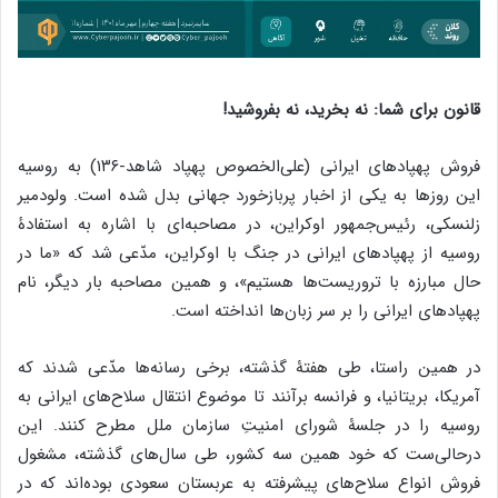
قانون برای شما: نه بخرید، نه بفروشید!
فروش پهپادهای ایرانی (علی‌الخصوص پهپاد شاهد-۱۳۶) به روسیه
این روزها به یکی از اخبار پربازخورد جهانی بدل شده است. ولودمیر
زلنسکی، رئیس‌جمهور اوکراین، در مصاحبه‌ای با اشاره به استفادۀ
روسیه از پهپادهای ایرانی در جنگ با اوکراین، مدّعی شد که «ما در
حال مبارزه با تروریست‌ها هستیم»، و همین مصاحبه بار دیگر، نام
پهپادهای ایرانی را بر سر زبان‌ها انداخته است.
در همین راستا، طی هفتۀ گذشته، برخی رسانه‌ها مدّعی شدند که
آمریکا، بریتانیا، و فرانسه برآنند تا موضوع انتقال سلاح‌های ایرانی به
روسیه را در جلسۀ شورای امنیتِ سازمان ملل مطرح کنند. این
درحالی‌ست که خود همین سه کشور، طی سال‌های گذشته، مشغول
فروش انواع سلاح‌های پیشرفته به عربستان سعودی بوده‌اند که در