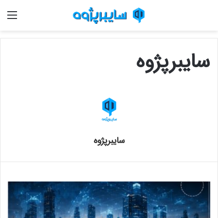
منو
سایبرپژوه
سایبرپژوه