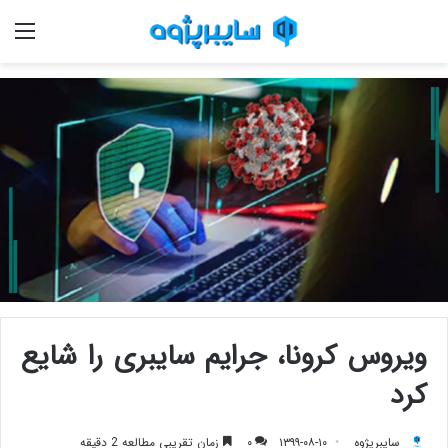
منو
ویروس کرونا، جرایم سایبری را شایع
کرد
سایبرپژوه
۱۳۹۹-۰۸-۱۰
۰
زمان تقریبی مطالعه 2 دقیقه