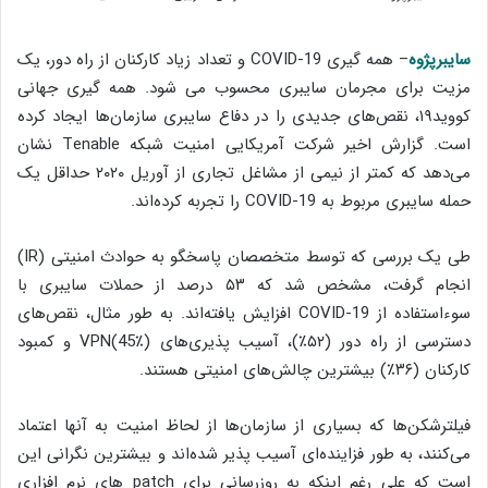
سایبرپژوه
– همه گیری COVID-19 و تعداد زیاد‌‌ کارکنان از راه دور، یک
مزیت برای مجرمان سایبری محسوب می شود. همه گیری جهانی
کووید۱۹، نقص‌های جدیدی را در دفاع سایبری سازمان‌ها ایجاد کرده
است‌. گزارش اخیر شرکت آمریکایی امنیت شبکه Tenable نشان
می‌دهد که کمتر از نیمی از مشاغل تجاری از آوریل ۲۰۲۰ حداقل یک
‌حمله سایبری‌ مربوط به COVID-19 را تجربه کرده‌اند.
طی یک بررسی که توسط متخصصان پاسخگو به حوادث امنیتی (IR)
انجام گرفت‌، مشخص شد که ۵۳ درصد از حملات سایبری با
سوءاستفاده از COVID-19 افزایش‌ یافته‌اند‌. به طور مثال، نقص‌های
دسترسی از راه دور (۵۲٪)‌، آسیب پذیری‌های (VPN(45٪ و کمبود
کارکنان (۳۶٪) بیشترین چالش‌های امنیتی هستند.
فیلترشکن‌ها که بسیاری از سازمان‌ها از لحاظ امنیت به آنها اعتماد
می‌کنند‌، به طور فزاینده‌ای آسیب پذیر شده‌اند و بیشترین نگرانی این
است که علی رغم اینکه به روزرسانی برای patch های نرم افزاری