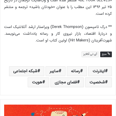
«BE YOUR SELVES» منتشر شده است و وب‌سایت ترجمان در تاریخ
۲۵ تیر ۱۳۹۶ این مطلب را با عنوان «خودتان باشید» ترجمه و منتشر
کرده است.
**‌ درک تامپسون (Derek Thompson) ویراستار ارشد آتلانتیک است
و دربارۀ اقتصاد، بازار نیروی کار و رسانه یادداشت می‌نویسد.
شهرت‌آفرینان (Hit Makers) اولین کتاب او است.
منبع
آی تی آنالایز
اینترنت
رسانه
سایبر
شبکه اجتماعی
شخصیت
فضای مجازی
هویت