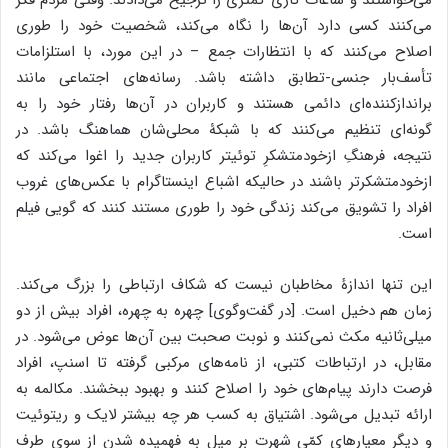
می‌خواستند و ساعات کاری کمتری را ترجیح می‌دادند. وقتی مردم فکر
می‌کنند کسی دارد آن‌ها را نگاه می‌کند، شخصیت خود را طوری
اصلاح می‌کنند که با انتظارات جمع – در این مورد، با استلزامات
تأسف‌بار جنسی-تطابق داشته باشد. رسانه‌های اجتماعی مانند
براندازکننده‌ای دائمی هستند و کاربران در آن‌ها رفتار خود را به
گونه‌ای تنظیم می‌کنند که با شبکۀ محلی‌شان هماهنگ باشد. در
نتیجه، فرهنگِ ازخودمتشکرِ توئیتر کاربران جدید را اغوا می‌کند که
ازخودمتشکرتر باشند در حالیکه اشباع اینستاگرام با عکس‌های غروب
افراد را تشویق می‌کند زندگی خود را طوری مستند کنند که گویی فیلم
است.
این تنها اندازۀ مخاطبان نیست که شکاف ارتباطی را بزرگ می‌کند.
زمان هم دخیل است. [در گفت‌وگوی] چهره به چهره، افراد بیش از دو
میلی‌ثانیه مکث نمی‌کنند و نوبت صحبت بین آن‌ها عوض می‌شود. در
مقابل، در ارتباطات کتبی، از نامه‌های مرکبی گرفته تا اسنپ، افراد
فرصت دارند پیام‌های خود را اصلاح کنند و بهبود ببخشند. مکالمه به
ارائه تبدیل می‌شود. اشتیاق به کسب هر چه بیشتر لایک و ریتوئیت
و دیگر معیارهای کمّیِ شهرت بر میل به فهمیده شدن از سوی طرف