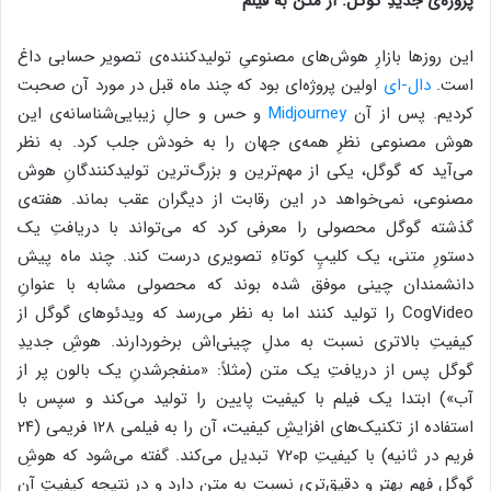
پروژه‌ی جدیدِ گوگل: از متن به فیلم
این روز‌ها بازارِ هوش‌های مصنوعی‌ِ تولید‌کننده‌ی تصویر حسابی داغ
است.
دال‌-ای
اولین پروژه‌ای بود که چند ماه قبل در مورد آن صحبت
کردیم. پس از آن
Midjourney
و حس و حالِ زیبایی‌شناسانه‌ی این
هوش مصنوعی نظرِ همه‌ی جهان را به خودش جلب کرد. به نظر
می‌آید که گوگل، یکی از مهم‌ترین و بزرگ‌ترین تولید‌کنندگانِ هوش
مصنوعی، نمی‌خواهد در این رقابت از دیگران عقب بماند. هفته‌ی
گذشته گوگل محصولی را معرفی کرد که می‌تواند با دریافتِ یک
دستورِ متنی، یک کلیپِ کوتاهِ تصویری درست کند. چند ماه پیش
دانشمندان چینی موفق شده بوند که محصولی مشابه با عنوانِ
CogVideo را تولید کنند اما به نظر می‌رسد که ویدئو‌های گوگل از
کیفیتِ بالاتری نسبت به مدلِ چینی‌اش برخوردارند. هوشِ جدیدِ
گوگل پس از دریافتِ یک متن (مثلاً: «منفجر‌شدنِ یک بالون پر از
آب») ابتدا یک فیلم با کیفیت پایین را تولید می‌کند و سپس با
استفاده از تکنیک‌های افزایشِ کیفیت، آن را به فیلمی ۱۲۸ فریمی (۲۴
فریم در ثانیه) با کیفیتِ ۷۲۰p تبدیل می‌کند. گفته می‌شود که هوشِ
گوگل فهمِ بهتر و دقیق‌تری نسبت به متن دارد و در نتیجه کیفیتِ آن