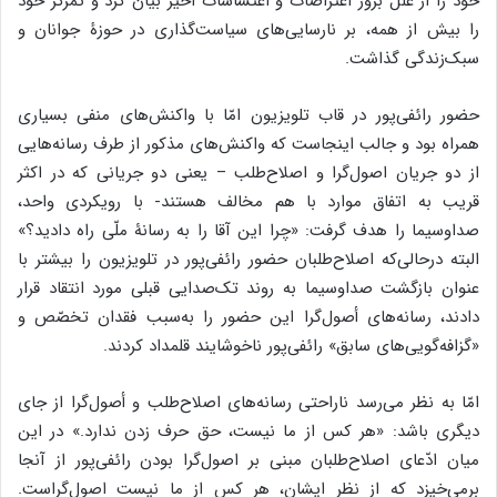
میان ادّعای اصلاح‌طلبان مبنی بر اصول‌گرا بودن رائفی‌پور از آنجا
برمی‌خیزد که از نظر ایشان، هر کس از ما نیست اصول‌گراست.
همچنین استدلال اصول‌گرایان نیز محلّی از اعراب ندارد، زیرا اقبال
رسانه به یک فرد لزوماً از سواد و تخصّص او برنمی‌خیزد. کسانی
همچون رائفی‌پور علی‌رغم فقدان تخصّص و اظهارات گاه بی‌سند و
مدرکشان توانسته‌اند افراد بسیاری را پای حرف‌های خود بنشانند. اگر
ما واقعاً نگران گسترش عوام‌فریبی و جوزدگی هستیم، به جای سانسور
چنین افرادی باید علّت اصلی اقبال بسیاری از مردم به ایشان را فهم
کنیم و برای چنین اقبالی برنامۀ جایگزین ارائه بدهیم.