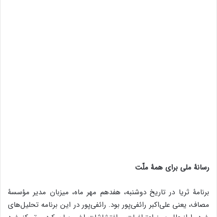
مصاف، یعنی علی‌اکبر رائفی‌پور بود. رائفی‌پور در این برنامه تحلیل‌های
خود را از علل بروز اعتراضات و اغتشاشات اخیر بیان کرد و تمرکز خود
را بیش از همه، بر نارسایی‌های سیاست‌گذاری در حوزۀ جوانان و
سبک‌زندگی گذاشت.
حضور رائفی‌پور در قاب تلویزیون امّا با واکنش‌های منفی بسیاری
همراه بود و جالب اینجاست که واکنش‌های مذکور از طرف رسانه‌هایی
از دو جریان اصول‌گرا و اصلاح‌طلب – یعنی دو جریانی که در اکثر
قریب به اتفاق موارد با هم مخالف هستند- با رویکردی واحد،
صداوسیما را هدف گرفت: «چرا این آقا را به رسانۀ ملّی راه دادید؟»
البته در‌حالی‌که اصلاح‌طلبان حضور رائفی‌پور در تلویزیون را بیشتر با
عنوان بازگشت صداوسیما به روند تک‌صدایی قبلی مورد انتقاد قرار
دادند، رسانه‌های أصول‌گرا این حضور را به‌سبب فقدان ‌تخصّص و
«گزافه‌گویی‌های سابق» رائفی‌پور ناخوشایند قلمداد کردند.
امّا به نظر می‌رسد ناراحتی رسانه‌های اصلاح‌طلب و أصول‌گرا از جای
دیگری باشد: «هر کس از ما نیست، حق حرف زدن ندارد.» در این