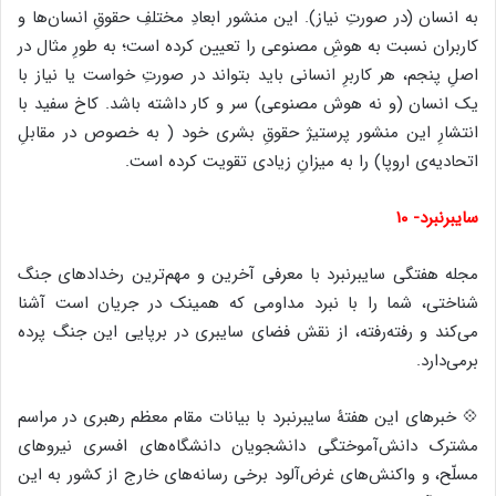
به انسان (در صورتِ نیاز). این منشور ابعادِ مختلفِ حقوقِ انسان‌ها و
کاربران نسبت به هوشِ مصنوعی را تعیین کرده است؛ به طورِ مثال در
اصلِ پنجم، هر کاربرِ انسانی باید بتواند در صورتِ خواست یا نیاز با
یک انسان (و نه هوش مصنوعی) سر و کار داشته باشد. کاخ سفید با
انتشارِ این منشور پرستیژ حقوقِ بشری خود ( به خصوص در مقابلِ
اتحادیه‌ی اروپا) را به میزانِ زیادی تقویت کرده است.
سایبرنبرد- ۱۰
مجله هفتگی سایبرنبرد با معرفی آخرین و مهم‌ترین رخدادهای جنگ
شناختی، شما را با نبرد مداومی که همینک در جریان است آشنا
می‌کند و رفته‌رفته، از نقش فضای سایبری در برپایی این جنگ پرده
برمی‌دارد.
💠 خبر‌های این هفتۀ سایبرنبرد با بیانات مقام معظم رهبری در مراسم
مشترک دانش‌آموختگی دانشجویان دانشگاه‌های افسری نیروهای
مسلّح، و واکنش‌های غرض‌آلود برخی رسانه‌های خارج از کشور به این