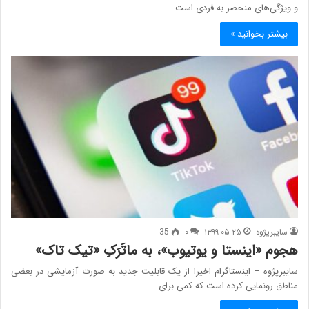
و ویژگی­‌های منحصر به فردی است.…
بیشتر بخوانید »
سایبرپژوه
۱۳۹۹-۰۵-۲۵
۰
35
هجوم «اینستا و یوتیوب»، به ماتَرَکِ «تیک تاک»
سایبرپژوه – اینستاگرام اخیرا از یک قابلیت جدید به صورت آزمایشی در بعضی
مناطق رونمایی کرده است که کمی برای…