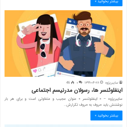
بیشتر بخوانید »
سایبرپژوه
۱۳۹۹-۰۴-۲۸
۰
46
اینفلوئنسر ها، رسولان مدرنیسم اجتماعی
سایبرپژوه – « اینفلوئنسر » عنوان عجیب و متفاوتی است و برای هر بار
نوشتنش باید حروف به حروف تکرارش…
بیشتر بخوانید »