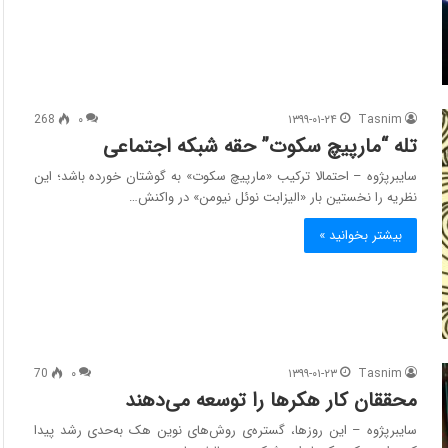
268
۰
۱۳۹۹-۰۱-۲۴
Tasnim
تله “مارپیچ سکوت” حقه شبکه اجتماعی
سایبرپژوه – احتمالا ترکیب «مارپیچ سکوت» به گوشتان خورده باشد؛ این
نظریه را نخستین بار «الیزابت نوئل نیومن» در واکنش…
بیشتر بخوانید »
70
۰
۱۳۹۹-۰۱-۲۳
Tasnim
محققان کار هکرها را توسعه می‌دهند
سایبرپژوه – این روزها، گستره‌ی روش‌های نوین هک به‌حدی رشد پیدا