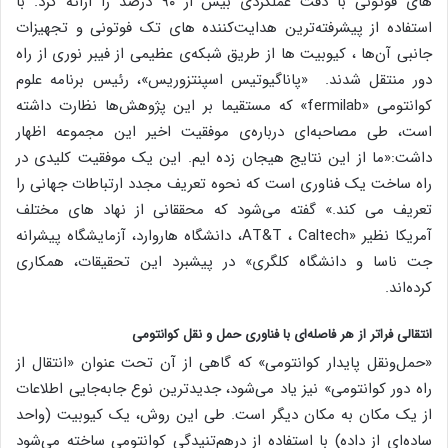
های فوتونی با دقت عملکردی بیش از ۹۰ درصد را ارائه کرد. با
استفاده از پیشرفته‌ترین هدایت‌کننده های تک فوتونی و تجهیزات
جانبی آن‌ها ، کیوبیت ها از طریق شبکه‌ی عظیمی از فیبر نوری از راه
دور منتقل شدند. «پاناگیوتیس اسپنتزوریس»، رئیس برنامه علوم
کوانتومی «fermilab» که مستقیما بر این پژوهش‌ها نظارت داشته
است، طی مصاحبه‌ای درباره‌ی موفقیت اخیر این مجموعه اظهار
داشت:«ما از این نتایج هیجان زده ایم. این یک موفقیت کلیدی در
راه ساخت یک فناوری است که نحوه تعریف مجدد ارتباطات جهانی را
تعریف می کند.» گفته‌ می‌شود که محققانی از نهاد های مختلف
آمریکا نظیر «AT&T ، Caltech، دانشگاه هاروارد، آزمایشگاه پیشرانه
جت ناسا و دانشگاه کلگری» در پیشبرد این تحقیقات، همکاری
کرده‌اند.
انتقالی فراتر از هر فاصله‌ای با فناوری حمل و نقل کوانتومی
«حمل‌و‌نقل پایدار کوانتومی» که گاهی از آن تحت عنوان «انتقال از
راه دور کوانتومی» نیز یاد می‌شود، جدیدترین نوع جابه‌جایی اطلاعات
از یک مکان به مکان دیگر است. طی این روش، یک کیوبیت (واحد
ساده‌ای از داده) با استفاده از درهم‌تنیدگی کوانتومی ساخته‌ می‌شود