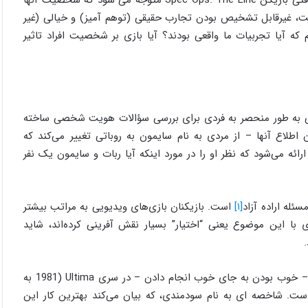
شده است، غیرقابل تشخیص بودن تجارب حقیقی (توهم آمیز) و خیالی (غیر
که آیا تجربیات ما واقعی بودند؟ آیا بازی بر شخصیت افراد تاثیر
یی به طور منحصر به فردی برای بررسی سؤالات هویت شخصی ساخته
یکن – در ابتدا بدون اطلاع آنها – از مردی به نام سایمون به روباتی تغییر می‌کند که
رائه می‌شود که نظر او را در مورد اینکه آیا ربات و سایمون یک نفر
ئله اراده آزاد
[۱]
است. بازیکنان بازی‌های ویدیویی به مراتب بیشتر
ازی با این موضوع یعنی “اختیار” بسیار نقش آفرینی کرده‌اند، شاید
مسئله اراده آزاد به مسائل اخلاقی منتهی می شود. اخلاق فضیلت – خوب بودن به جای خوب انجام دادن – در سری Ultima (1981 به
. شاخصه ای به نام سودمندی، که بیان می‌کند بهترین کار این