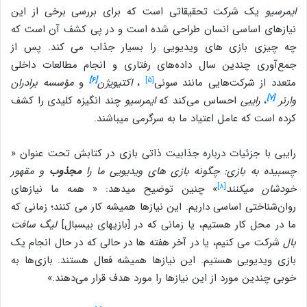
ایمرسیو
یک شرکت تحقیقاتی است که برای بررسی برخی از این
نیازهای اساسی انسان طراحی شده است و در پی کشف آن است که
چه چیزی بازی های ویدیویی را بسیار جذاب می کند. پس از
جمع‌آوری چندین سال داده‌های رفتاری و انجام مطالعات داخلی
[۶]
[۵]
متعدد از شرکت‌هایی مانند سونی
،
اکتیویژن
و
مؤسسه برادران
[۷]
وارنر
،
رایبی
احساس می‌کند که
ایمرسیو
چند انگیزه کلیدی را کشف
کرده است که عامل اعتیاد ما به سرگرمی می‎باشند.
رایبی با جزئیات درباره جذابیت ذاتی بازی در کتابش تحت عنوان «
چسبیده به بازی: چگونه بازی
های ویدیویی ما را
مجذوب
و مقهور
[۸]
خودشان می
کنند
» چنین توضیح می‎دهد: « همه ما نیازهای
روان‌شناختی اساسی داریم. این نیازها همیشه کار می کنند؛ زمانی که
ما در محل کار هستیم، یا زمانی که در [بازی‎های بیسبال]
لیگ سافت
بال
شرکت می کنیم، یا در آخر هفته ها در حالی که در حال انجام یک
بازی ویدیویی هستیم. این نیازها همیشه فعال هستند. بازی‌ها به
خوبی چندین مورد از این نیازها را مورد هدف قرار می‌دهند.»