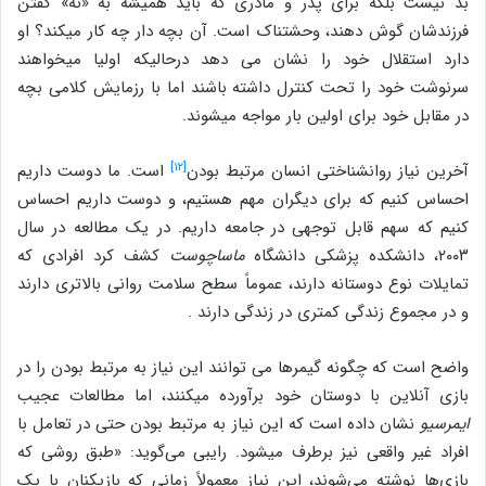
بد نیست بلکه برای پدر و مادری که باید همیشه به «نه» گفتن
فرزندشان گوش دهند، وحشتناک است. آن بچه دار چه کار می‎کند؟ او
دارد استقلال خود را نشان می دهد درحالیکه اولیا می‎خواهند
سرنوشت خود را تحت کنترل داشته باشند اما با رزمایش کلامی بچه
در مقابل خود برای اولین بار مواجه می‎شوند.
[۱۲]
آخرین نیاز روانشناختی انسان مرتبط بودن
است. ما دوست داریم
احساس کنیم که برای دیگران مهم هستیم، و دوست داریم احساس
کنیم که سهم قابل توجهی در جامعه داریم. در یک مطالعه در سال
۲۰۰۳، دانشکده پزشکی دانشگاه
ماساچوست
کشف کرد افرادی که
تمایلات نوع دوستانه دارند، عموماً سطح سلامت روانی بالاتری دارند
و در مجموع زندگی کمتری در زندگی دارند .
واضح است که چگونه گیمرها می توانند این نیاز به مرتبط بودن را در
بازی آنلاین با دوستان خود برآورده می‎کنند، اما مطالعات عجیب
ایمرسیو
نشان داده است که این نیاز به مرتبط بودن حتی در تعامل با
افراد غیر واقعی نیز برطرف می‎شود. رایبی می‌گوید: «طبق روشی که
بازی‌ها نوشته می‌شوند، این نیاز معمولاً زمانی که بازیکنان با یک