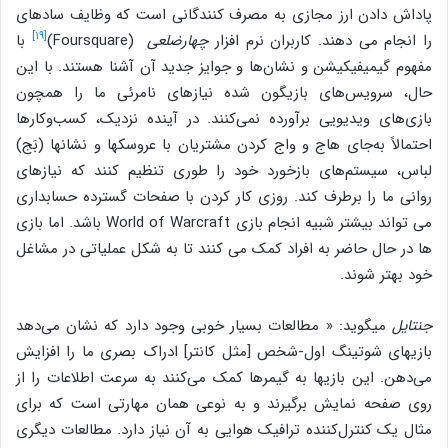
پاداش دادن ارز مجازی به مصرف کنندگانی است که وظایف ساده‎ای
[۱۹]
را انجام می دهند. کاربران نرم افزار
چهارضلعی
(Foursquare)
با
مفهوم گیمیفیکیشن و نشان‌ها و جوایز جدید آن آشنا هستند. با این
حال، سرویس‌های بازیگون شده نیازهای نامرئی ما را همچون
بازی‌های ویدیویی برآورده نمی‌کنند. در آینده نزدیک، کسب‌وکارها
احتمالاً به‌جای هاج و واج کردن مشتریان با عروسک‎‎ها و نشان‎ها (بَج)
لباس، سیستم‌های بازخورد خود را طوری تنظیم کنند که نیازهای
روانی ما را برطرف کند. روزی کار کردن با صفحات گسترده حسابداری
می تواند بیشتر شبیه انجام بازی World of Warcraft باشد. اما بازی
ها در حال حاضر به افراد کمک می کنند تا به شکل عملیاتی در مشاغل
خود بهتر شوند.
جنتایل
می‎گوید: « مطالعات بسیار خوبی وجود دارد که نشان می‌دهد
بازی‎های شوتینگ اول-شخص [مثل کانتر] ادراک بصری ما را افزایش
می‌دهن. این بازی‎ها به گیمرها کمک می‌کنند به سرعت اطلاعات را از
روی صفحه نمایش برگیرند و به نوعی همان مهارتی است که برای
مثال یک کنترل‌کننده ترافیک هوایی به آن نیاز دارد. مطالعات دیگری