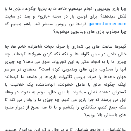
چرا بازی ویدیویی انجام می‎دهیم:
علاقه ما به بازی
ها چگونه دنیای ما را
شکل می
دهند؟
برای اولین بار در مجله «بازی» و بعد در سایت
gameinformer.com
توسط بن ریوس منتشر شد. باهم ببینیم که
چرا مجذوب بازی های ویدیویی میشویم؟
گیمرها ساعت های بی شماری را صرف نجات شاهزاده خانم ها، جا
خالی دادن در میان گلوله ها و تکه تکه کردن هیولاها کرده‌اند. چه
چیزی ما را به انجام مکرر به این تجربیات سوق می دهد؟ چه چیزی
آنها را مجذوب بازی های ویدیویی کرده است؟ محققان در سراسر
جهان دهه‌ها را صرف بررسی تأثیرات بازی‌ها بر جامعه ما کرده‌اند:
اینکه چگونه مانع یا عامل خشونت، الهام‎دهنده یک خلاقیت‎ یا
گسترش ‎دهنده تنبلی می‎شوند. با این حال، مردم به ندرت در وهله
اول می پرسند که چرا بازی می کنیم. چه چیزی ما را وادار می کند تا
سکه جمع کنیم، بیگانگان را بکشیم و یا تا سه صبح از دیوار مقبره
های باستانی بالا برویم؟
روانشناسان و جامعه شناسان تازه در حال درک این موضوع هستند