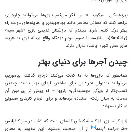
پرزیبلسکی
می‎گوید: « من فکر می‌کنم بازی‌ها می‌توانند چارچوبی
فراهم کنند که مسائل معاصر مانند بودجه‎بندی یا هزینه‌های دولت راه
بهتر درک کنیم. شرط می‎بندم که بازیکنان قدیمی بازی «شهر سیم»
(SimCity)در مقایسه با عموم مردم دیدگاه واقع ‎بینانه تری به هزینه
های فعلی شهر/ ایالت/ فدرال دارند.
چیدن آجرها برای دنیای بهتر
همانطور که بازی‌ها به ما کمک می‌کنند درباره گذشته بیاموزیم،
می‌توانند به‌عنوان آجرهایی برای ساختن فردای بهتر باشند. چندین
کسب‌وکار از ویژگی «چسبندگی» بازیها – که پیش تر پیرامون آن
سخت به میان رفت- استفاده کرده‎اند و برای انجام کارهای معمولی
به کار بسته‎اند.
[بازیگون‎سازی یا] گیمیفیکیشن کلمه‌ای است که اغلب در میز کنفرانس
[۱۸]
۵۰۰ شرکت آینده
از آن صحبت می‎شود. این مفهوم به معنای