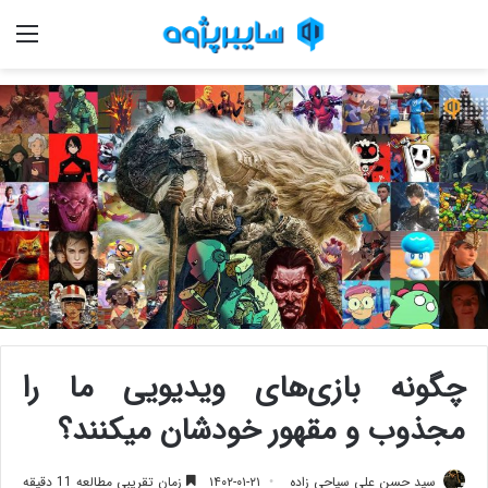
منو
چگونه بازی‌های ویدیویی ما را
مجذوب و مقهور خودشان می‎کنند؟
سید حسن علی سیاحی زاده
۱۴۰۲-۰۱-۲۱
زمان تقریبی مطالعه 11 دقیقه