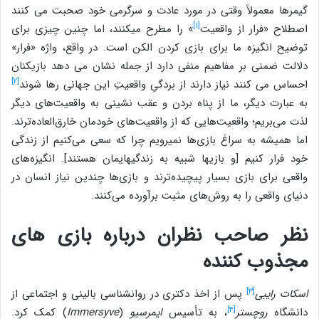
گیمرها معمولاً وقتی در مورد عادت و سرگرمی خود صحبت می کنند
[۱]
اصطلاح «فرار از واقعیت
» را مطرح می‎کنند، اما چنین چیزی برای
توضیح انگیزه ما برای بازی کردن الکن است. در واقع، واژه «فرار»
دلالت ضمنی بر مفاهیم منفی دارد از جمله نشان می دهد بازیکنان
[۲]
احساس می کنند نیاز دارند از بردگیِ واقعیتِ این جهانی‎ رها شوند
به عبارت دیگر، ما از پناه بردن و عقب نشینی به واقعیت‌های دیگر
لذت می‌بریم؛ واقعیت‌هایی که از واقعیت‌های خودمان خارق‌العاده‌ترند.
اما همیشه به سراغ بازی‌ها نمی‎رویم چرا که سعی می‌کنیم از زندگی
خود فرار کنیم [و بازیها شبیه به زندگی‎هایمان هستند]. انگیزه‌های
واقعی برای بازی بسیار پیچیده‌ترند و بازی‌ها چندین نیاز انسان در
دنیای واقعی را به روش‌های مثبت برآورده می‌کنند.
نظر صاحب نظران درباره بازی های
مجذوب کننده
[۳]
اسکات رایبی
پس از اخذ دکتری در روانشناسی بالینی و اجتماعی از
[۴]
دانشگاه
روچستر
، به تأسیس
ایمرسیو
(
Immersyve
) کمک کرد.