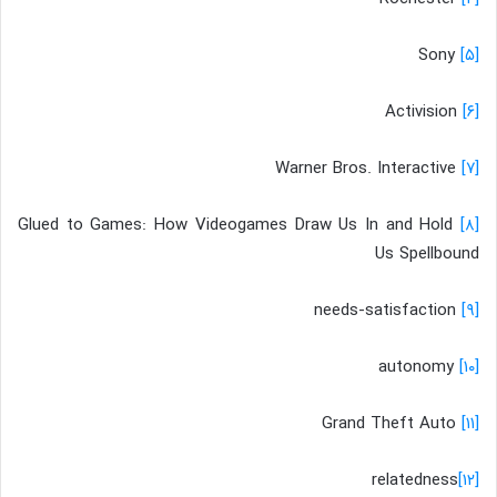
Sony
[۵]
Activision
[۶]
Warner Bros. Interactive
[۷]
Glued to Games: How Videogames Draw Us In and Hold
[۸]
Us Spellbound
needs-satisfaction
[۹]
autonomy
[۱۰]
Grand Theft Auto
[۱۱]
relatedness
[۱۲]