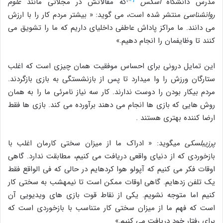
مدرس دانشگاه
اسکس
که مقالاتش در مجلاتی مانند
علوم
روانشناسی
منتشر شده است، می گوید: « بیشتر مردم کار را با ارزش
می دانند. ما مراکز پاداش عاطفی داخلی‎ای داریم که ما را تشویق می
کنند تا وظایف‎مان را انجام دهیم.»
این تمایل درونی برای احساس موفقیت همان چیزی است که اغلب
ستارگان ورزش را وا می‎دارد تا پس از بازنشستگی به بازی بازگردند.
مردم بیکار بودن را دوست ندارند. کار سه نیاز نامرئی ما را به همان
روش هایی که بازی ها انجام می دهند برآورده می کند. بازی ها فقط
ارضا کننده بهتری هستند .
پرزیبلسکی
می‎گوید: ‎« ادراک ما از میزان سختی کارمان اغلب با
بازخوردی که از دنیای واقعی دریافت می کنیم، مطابقت ندارد. گاهی
اوقات فکر می کنیم که آپولو هوا کرده‎ایم در حالی که فی الواقع فقط
یک تلفن زده‎ایم. گاهی اوقات ممکن است تا نیمه‎شب به سختی کار
کنیم اما متوجه نشویم. یکی از نقاط قوت بازی های ویدیویی آن
است که فهم ما از میزان سختی کار متناسب با بازخوردی است که
برای رفتار خود دریافت می کنیم.»