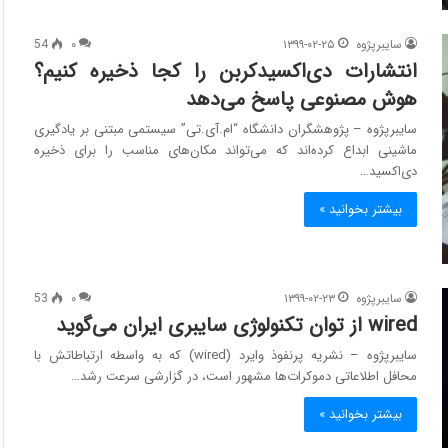
سایبرپژوه
۱۳۹۹-۰۲-۲۵
۰
54
انتشارات دی‌اکسید‌کربن را کجا ذخیره کنیم؟
هوش مصنوعی پاسخ می‌دهد
سایبرپژوه – پژوهشگران دانشگاه “ام.آی.تی” سیستمی مبتنی بر یادگیری
ماشینی ابداع کرده‌اند که می‌تواند مکان‌های مناسب را برای ذخیره
دی‌اکسید…
بیشتر بخوانید »
سایبرپژوه
۱۳۹۹-۰۲-۲۳
۰
53
wired از توان تکنولوژی سایبری ایران می‌گوید
سایبرپژوه – نشریه پرنفوذ وایرد (wired) که به واسطه ارتباطاتش با
محافل اطلاعاتی دموکرات‌ها مشهور است، در گزارشی سرعت رشد…
بیشتر بخوانید »