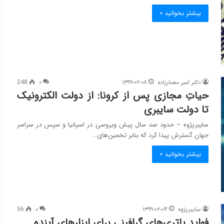
بیشتر بخوانید »
دکتر امیر معمارزاده
۱۳۹۹-۰۲-۰۸
۰
248
حیاتِ مجازی پس از کرونا:‌ از دولت الکترونیک
تا دولت سایبری
سایبرپژوه – حدود صد سال پیش ویروسی در اسپانیا و سپس در سراسر
جهان گسترش پیدا کرد که بنابر تخمین‌های…
بیشتر بخوانید »
سایبرپژوه
۱۳۹۹-۰۲-۰۴
۰
56
فواید باتری‌های گرافینی برای ابزارهای آینده