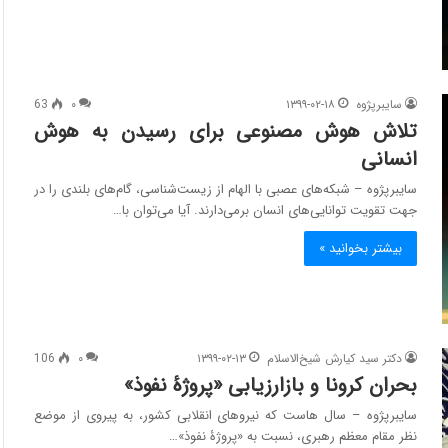
سایبرپژوه
۱۳۹۹-۰۲-۱۸
۰
63
تلاش هوش مصنوعی برای رسیدن به هوش
انسانی
سایبرپژوه – شبکه‌های عصبی با الهام از زیست‌شناسی، گام‌های بلندی را در
جهت تقویت توانایی‌های انسان برمی‌دارند. آیا می‌توان با…
بیشتر بخوانید »
دکتر سید کیارش شیخ‌الاسلام
۱۳۹۹-۰۲-۱۳
۰
106
بحران کرونا و بازارزیابی «پروژۀ نفوذ»
سایبرپژوه – سال هاست که نیروهای انقلابی کشور، به پیروی از موضع
نظر مقام معظم رهبری، نسبت به «پروژۀ نفوذ»…