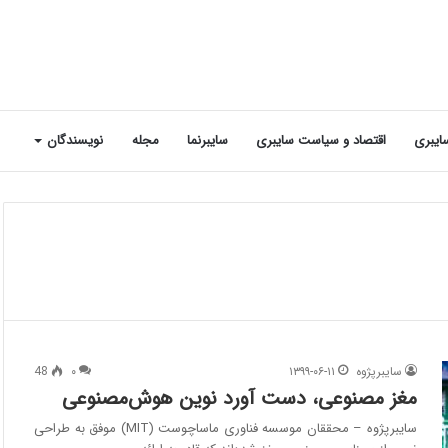
ایبری
اقتصاد و سیاست سایبری
سایبرنما
مجله
نویسندگان
سایبرپژوه
۱۳۹۹-۰۶-۱۱
۰
48
مغز مصنوعی، دست آورد نوین هوش‌مصنوعی
سایبرپژوه – محققان موسسه فناوری ماساچوست (MIT) موفق به طراحی