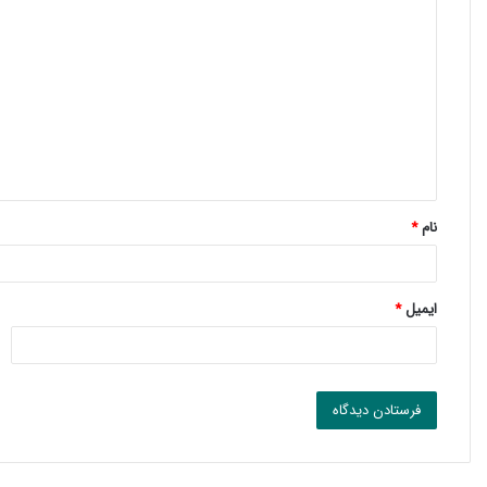
د
ی
د
گ
ا
ه
*
نام
*
ایمیل
*