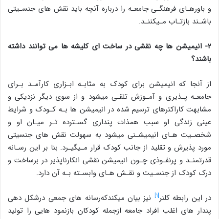
و باورهـای فرهنگـی جامعـه را درباره آنچه باید نقش های جنسـیتی
باشـند بازتـاب مـیکننـد.
۲- انیمیشن ها چه نقشی در ساخت ای کلیشه ها می توانند داشته
باشند؟
از آنجا که انیمیشن برای کودک به مثابـه ابـزاری کارآمـد بـرای
جامعـه پـذیری و آمـوزش تلقـی میشود و از سوی دیگر نزدیکی و
مشابهت کاراکترهای ترسیم شده در انیمیشن ها بـه کـودک و شرایط
عینی زندگی او سبب همذات پنداری گسـترده تـر میـان او و
شخصـیت هـای انیمیشـنی میشود به سهولت نقش های جنسیتی
مورد پذیرش و تقلید از جانب کودک قرار مـیگیـرد. بنا بر این رسـانه
قدرتمنـد و پرنفـوذی چـون انیمیشن نقشی انکارناپذیر در برساخت و
درک کودک از جنسـیت و نقـش هـای وابسـته بـه آن دارد.
[۱]
در این رابطه کلنر
نیز بیان ‌میکند‌که‌رسانه های ‌جمعی ‌در‌شکل دهی
‌پندار های ‌اغلب ‌افراد‌ جامعه‌ ازجمله‌ کودکان ‌بازنمود هایی ‌را ‌تولید