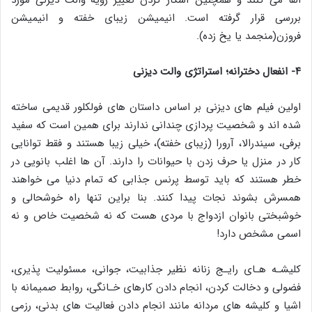
بررسی قرار گرفته است. انیمیشن زیبای خفته و انیمیشن
فروزن(منجمد یا یخ زده).
۴- انفعال دخترانه؛ استراتژی والت دیزنی
اولین فیلم های دیزنی بر اساس داستان های فولکلور قدیمی ساخته
شده اند و شخصیت پردازی چندانی ندارند برای همین است که سفید
برفی، سیندرالا، آرورا (زیبای خفته)، خیلی زیبا هستند و فقط توانایی
کار در منزل یا حرف زدن با حیوانات را دارند. آن ها اغلب بانویی در
خطر هستند که باید توسط پرنس جذابی که تمام دنیا می خواهند
همسرش بشوند نجات پیدا کنند. بنا براین تنها راه خوشحالی و
خوشبختی بانوان ازدواج با مردی هست که نه شخصیت خاص و نه
اسمی مشخص دارد!
کلیشـه هـای رایـج زنانه نظیر جذابیت، جوانی، مسئولیت پذیری،
فضولی و دخالت کردن، انجام دادن کارهای خـانگی، روابط صمیمانه با
اشیا و کلیشه های مردانه مانند انجام دادن فعالیت های بدنی، رزمی