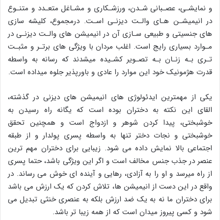
و نمایشـی، عصـبانی شـدن، ورزشـکاری و مشـاغل متعـدد و متنـوع
در انیمیشـن هـای والـت دیزنـی اسـت. درمجموع، کلیشه سازی
های جنسیتی و طبیعی سـازی آن در انیمیشن های والـت دیزنـی در
مـوارد بسیاری رایج است. اغلب مردان با ویژگی های برتـر و مثبـت
تـری بـه زنـان بـه تصـویر کشـیده میشدند که رسانه به واسطه
قدرت هژمونیک خود این موارد را عادی و باورپذیر جلوه میداده است.
یکی ‌از ‌مهمترین ‌ایدئولوژی های‌ انیمیشن های دیزنی در گذشته،‌
القای این نکته به دختران بوده است که یگانه راه رسیدن به
خوشبختی، پیدا کردن شوهر و ازدواج است و همچنین ‌تحقق
‌خوشبختی ‌و ‌نجات ‌دختر ‌تنها ‌به واسطه ‌پسری‌‌ پولدار ‌و ‌از ‌طبقه
‌اجتماعی ‌بالا ‌نمایش داده ‌می شود‌. زیبایی‌ ‌برای‌ دختران مهم ترین
عنصر ‌در‌ جذب ‌جنس‌ مخالف ‌است‌ و ‌اگر ‌این ‌ویژگی‌ باشد،‌ حتما پسری
‌از ‌راه ‌میرسد ‌و‌ او ‌را ‌به‌ آزادی،‌ رهایی ‌و ‌آینده ای‌ خوش ‌می رساند. در
واقع در این دست از انیمیشن ها، تلاش کردن که یک ارزش می باشد
برای دختران ما نه به یک ضد ارزش بلکه به عنصری خنثی تبدیل می
شود و کسی پیروز میدان است که از همه زیبا تر باشد.