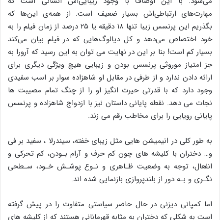
می‌شود. با این اوصاف با وجود زیبایی‌اش انسانی است که
مهارت‌های ارتباطی‌اش بسیار ضعیف است. از همه‌ی این‌ها که
بگذریم این پرنسس زیبا تنها ۱۸ دقیقه یا ۲۵ درصد از زمان فیلم را به
خود اختصاص می‌دهد و کل دیالوگ‌هایی که در فیلم بیان می‌کند
بسیار کم است! بنا بر این در نهایت می توان به این رسید که آرورا به
جز امتیاز موروثی پرنسس بودن و زیبایی هیچ ویژگی دیگری برای
ارائه دادن ندارد و از طرفی در مقابل او شاهزاده سوار بر اسب سفیدی
وجود دارد که با قدرتی حیرت انگیز او را از چنگ تمام مصیبت ها
نجات می دهد. نقطه پایانی داستان نیز با ازدواج شاهزاده و پرنسس
پایانی رویایی را برای مخاطب رقم می زند.
به طور کلی در انیمیشن هایی مثل زیبای خفته، سیندرلا ، سفید بر فی
و… دختران با کلیشه های چون کم حرف و آرام بـودن، کم تحرکی و
انفعال، توجه به وضعیت ظـاهری و نـوع پوشـش خـود، سـطحی
نگـری و بـه دور از بلندپروازی بازنمایی شده اند.
اما کمپانی دیزنی در حال حاضر سیاستی متفاوت را در پیش گرفته
است به شکلی که دختران به مثابه قهرمانانی هستند که از کلیشه های