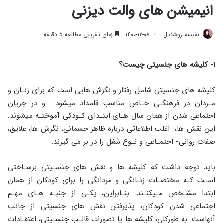
انیمیشن های والت دیزنی
نفیسه روشندل
۱۴۰۰-۱۲-۰۸
زمان تقریبی مطالعه 5 دقیقه
۱- کلیشه های جنسیتی چیست؟
کلیشه های جنسیتی شامل رفتار و نگرش هایی است که برای زنـان و
مـردان در فرهنگـی خـاص مناسب قلمداد میشود و در جریان
اجتماعی شدن از همان سال هـای ابتـدای کـودکی آموختـه میشوند.
این نقش ها، اغلب اطلاعاتی درباره ظاهر جسمانی، نگرش ها، علایق،
صفات روانی- اجتمـاعی و نـوع شغل را در بر می گیرند.
باید توجه داشت که کلیشه ها و نقش های جنسـیتی برسـاختی
اسـت کـه مختصـات زنـانگی و مردانگی را برای کودکان از همان
ابتدا مشـخص مـیکنـند. بنـابراین، یکـی از جنبـه هـای مهـم
اجتماعی شدن کودکان، پذیرفتن نقش های جنسیتی از جانب
آنهاست. به طورکلی، کلیشه ها یا تصورات قالـب جنسـیتی، اعتقـادات