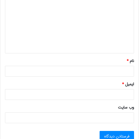
ی
د
گ
ا
ه
*
نام
*
ایمیل
*
وب‌ سایت