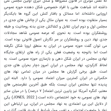
که نقش موثری در قانون مشروطه و شکل گیری اولین مجلس ملی
داشته اند شباهت هایی با افراد خصوصی شکل دهنده حوزه عمومی
اروپایی داشته‌اند اما مسائل و بافتار کنش این گروه ها بایکدیگر
بسیار متفاوت بوده است. به عنوان مثال یکی از چالش های جدی در
مجلس اول و دوم ایران تقابل و کشاکش جدی بدنه روحانیت و طبقه
روشنفکران بوده است. به نحوی که عرصه عمومی شاهد مجادلات
جدی نهاد دین و روشنفکران بر سر نگارش اصول قانونی بوده است.
می توان گفت حوزه عمومی در ایران به منطق اروپا شکل نگرفته
است اما باتوجه به وضعیت فعلی یکی از راه های ارتقای جایگاه
نهادی مجلس در ایران شکل دهی و بازسازی حوزه عمومی است. به
لحاظ کارکردی، نهاد مجلس در ایرانِ امروز دچار بحران های جدی
است. طبق برخی گزارش ها مجلس در میان تمامی نهاد های
حکمرانی در ایران کمترین میزان اعتماد عمومی را دارد. البته این
پدیده تنها مختص ایران نیست بلکه طبق آخرین نظرسنجی های
معتبر، کنگره آمریکا نیز پایین ترین اعتماد( ۷ درصد) را در میان سایر
نهاد های عمومی به خود اختصاص داده است.( JONES, 2022) یکی
از دلایل این بی اعتمادی به نهاد مجلس در ایران، بی ارتباطی این
نهاد با وضعیت اجتماعی و تغییر موثر شرایط از طریق قانون گذاری و