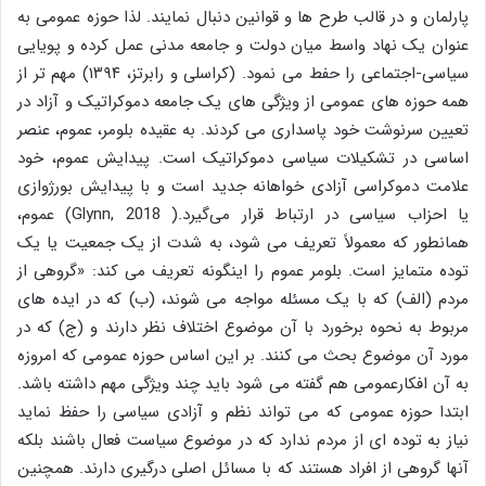
پارلمان و در قالب طرح ها و قوانین دنبال نمایند. لذا حوزه عمومی به
عنوان یک نهاد واسط میان دولت و جامعه مدنی عمل کرده و پویایی
سیاسی-اجتماعی را حفط می نمود. (کراسلی و رابرتز، ۱۳۹۴) مهم تر از
همه حوزه های عمومی از ویژگی های یک جامعه دموکراتیک و آزاد در
تعیین سرنوشت خود پاسداری می کردند. به عقیده بلومر، عموم، عنصر
اساسی در تشکیلات سیاسی دموکراتیک است. پیدایش عموم، خود
علامت دموکراسی آزادی خواهانه جدید است و با پیدایش بورژوازی
یا احزاب سیاسی در ارتباط قرار می‌گیرد.( Glynn, 2018) عموم،
همانطور که معمولاً تعریف می شود، به شدت از یک جمعیت یا یک
توده متمایز است. بلومر عموم را اینگونه تعریف می کند: «گروهی از
مردم (الف) که با یک مسئله مواجه می شوند، (ب) که در ایده های
مربوط به نحوه برخورد با آن موضوع اختلاف نظر دارند و (ج) که در
مورد آن موضوع بحث می کنند. بر این اساس حوزه عمومی که امروزه
به آن افکارعمومی هم گفته می شود باید چند ویژگی مهم داشته باشد.
ابتدا حوزه عمومی که می تواند نظم و آزادی سیاسی را حفظ نماید
نیاز به توده ای از مردم ندارد که در موضوع سیاست فعال باشند بلکه
آنها گروهی از افراد هستند که با مسائل اصلی درگیری دارند. همچنین