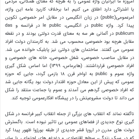
امروزه ما ایرانیان واژه عمومی را به هرچه که معنای همگانی، مردمی
یا اشتراکی دارد اطلاق می کنیم. اما برخلاف کاربرد عامه این واژه،
امرعمومی(public) در زبان انگلیسی در مقابل امر خصوصی تکوین
پیدا کرد. واژه public در انگلیسی، le public در فرانسه و das
publicum در آلمانی هر سه به معنای قدرت دولتی بودند و در نقطه
مقابل هرچه بود خصوصی محسوب می شد. به کارمندان دولت افراد
عمومی می گفتند. ساختمان های دولتی نیز پابلیک خوانده می شد.
در مقابل مناصب خصوصی، شغل خصوصی، خانه های خصوصی و
افراد خصوصی قرارداشتند. (هابرماس، ۱۳۹۹) اما اساس شکل گیری
واژه عموم و public به اواخر قرن ۱۸ بازمی گردد، جایی که حوزه
عمومی که پیش از این معادل حوزه اقتدار دولت بود یگانه جایی شد
که افراد خصوصی گردهم می آمدند و عموم یا جماعت منتقد را شکل
می داند تا دولت مشروعیتش را در پیشگاه افکارعمومی توجیه کند.
ناگفته نماند که انقلاب های بزرگی از جمله انقلاب کبیر فرانسه در شکل
گیری نوع جدیدی از فضاهای عمومی بی تاثیر نبوده است. باگسترش
دولت های مدرن در اروپا قشر جدیدی از طبقه بورژوا ظهور پیدا کرد
که در سبک زندگی، سطح اقتصادی و دغدغه های اجتماعی با سایر