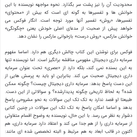
محدودیت آن را نیز پشت سر بگذارد. نحوه مواجهه نویسنده با این
خوانش ها و تفسیرها به گونه ای است که بیش از «محتوای»
تفسیرها، «روش» تفسیر آنها مورد توجه است. انگار فوکس می
خواهد پیش از صحبت از مدعای اصلی خودش یعنی «چگونگی»
خوانش مارکس، «روش درست» بازخوانی مارکس را نشان دهد.
فوکس برای نوشتن این کتاب چالش دیگری هم دارد. اساسا مفهوم
سرمایه داری دیجیتال مفهومی مناقشه برانگیز است. اما نویسنده تنها
به این بسنده نمی کند، بلکه دارد از «عصری» تحت عنوان سرمایه
داری دیجیتال صحبت می کند. بنابراین او باید به پرسش هایی از
این دست پاسخ بدهد: سرمایه داری دیجیتال چیست؟ چگونه ممکن
شده؟ به لحاظ تاریخی چگونه پدیدارشده؟ و سوالاتی از این دست.
طبیعتا او قصد ندارد به تک تک این سوالات به نحو مشروحی پاسخ
بدهد و اساسا امکان پاسخ به تک تک این سوالات در چنین کتابی
دشوار به نظر می رسد. با این حال، نویسنده به وضوح اقسام متفاوتی
از سرمایه داری را از هم جدا می کند و اعتقاد دارد سرمایه داری، هم
اکنون در قالب ابعاد به هم مرتبط و البته تخصصی شده ای مانند: