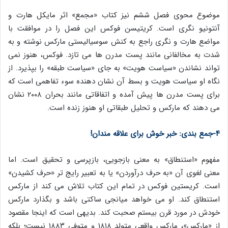
موضوع محوی فصل ششم نیز کتاب «مجمع» اثر مایکل هارت و
آنتونیو نگری است. کریتیسن فوکس این فصل را در موافقت با
مواضع هارت و نگری راجع به کنش سوسیالیستی مارکس نوشته و به
شدت به مخالفانی مانند پست مدرن ها می تازد. فوکس، هنوز نمی
تواند نشاندن «سیاست هویت» به جای «سیاست طبقه» را بپذیرد. از
نگاه او سیاست هویت و بسط آن نشان دهنده سوء تفاهمی است که
برای پست مدرن ها پیش آمده و اتفاقاتی مانند بحران ۲۰۰۸ نشان
می دهند که مارکس و تحلیل طبقاتی او هنوز زنده است.
۴-جمع بندی: خبر خوش برای علاقه مندان!
مفهوم «استنطاق» به معنی بازجویی، بازپرسی و تحقیق است. اما
معنی لغوی آن «به حرف درآوردن» یا به تعبیر رایج تر «حرف کشیدن»
است. کریستین فوکس در تمام این کتاب تلاش می کند از مارکس
استنطاق کند. او می خواهد میانجی ساکتی باشد و بگذارد مارکس
خودش در مورد قرن بیستم صحبت کند. بدیهی است که اینجا مقصود
از «مارکس»، مارکسِ واقعی متولد ۱۸۱۸ و متوفی ۱۸۸۳ نیست؛ بلکه