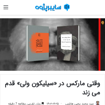
منو
وقتی مارکس در «سیلیکون ولی» قدم
می زند
سید محمد یحیی هاشمی
۱۴۰۲-۰۹-۲۵
زمان تقریبی مطالعه 7 دقیقه