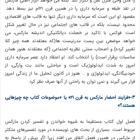
را مثل وحی منزل نقل و تکرار کند. بلکه می خواهد ابزار اصلی مارکس
در نقد طبقه و سرمایه داری را در همین قرن ۲۱ام نیز بسط دهد.
مقصود او این است که سرمایه داری دیگر تنها به قالب های اقتصادی
محدود نیست، بلکه در قالب های اجتماعی نیز در حال تغییر شکل
است. فوکس با تاکید بر خصلت دیالکتیکی اندیشه مارکس، می
خواهد موضعی بین پست مدرنیست ها(که معتقدند همه چیز کلا
تغییر کرده) و اصحاب سنتی نظریه اجتماعی (که معتقدند هنوز همان
مناسبات برقرار است) را انتخاب کند. او اعتقاد دارد عصر سرمایه داری
امروز به شدت ایدئولوژیک است و مباحثی مانند بت وارگی، از
خودبیگانگی، ایدئولوژی و … هنوز در کانون تحلیل ما از زندگی امروز
قرار می گیرند و نمی توان به راحتی از آنها صرف نظر کرد.
۳-«فرایند احضار مارکس به قرن ۲۱» یا «موضوعات کتاب چه چیزهایی
هستند؟»
فصل اول کتاب مستقیما به شیوه خواندن و تفسیر کردن مارکس
مربوط است. بسیاری از بحث های نویسنده در مورد تفسیرهای متکثر
از مارکس در همین فصل اتفاق می افتد زیرا اگر پیش از پاسخ به