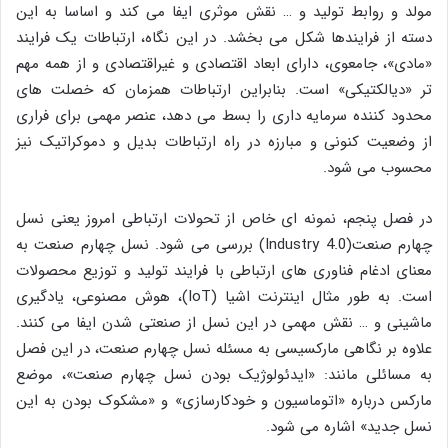
مولد و روابط تولید و … نقش موثری ایفا می کند و اساسا به این
دسته از فرایندها شکل می بخشد. در این نگاه، ارتباطات یک فرایند
«مادی»، جامعوی، دارای ابعاد اقتصادی و غیراقتصادی و از همه مهم
تر «دیالکتیکی» است. بنابراین ارتباطات همزمان که خصلت های
محدود کننده سرمایه داری را بسط می دهد، عنصر مهمی برای فراری
از وضعیت کنونی و مبارزه در راه ارتباطات بدیل و دموکراتیک نیز
محسوب می شود.
در فصل پنجم، نمونه ای خاص از تحولات ارتباطی امروز یعنی نسل
چهارم صنعت(Industry 4.0) بررسی می شود. نسل چهارم صنعت به
معنای ادغام فناوری های ارتباطی با فرایند تولید و توزیع محصولات
است. به طور مثال اینترنت اشیا (IoT)، هوش مصنوعی، یادگیری
ماشینی و … نقش مهمی در این نسل از صنعتی شدن ایفا می کنند.
علاوه بر نگاهی مارکسیسی به مسئله نسل چهارم صنعت، در این فصل
به مسائلی مانند: «ایدئولوژیک بودن نسل چهارم صنعت»، موضع
مارکس درباره «اتوماسیون و خودکارسازی» و «مشکوک بودن به این
نسل جدید» اشاره می شود.