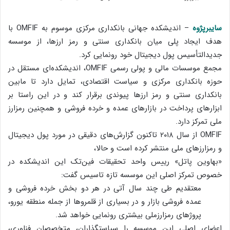
سایبرپژوه
– اندیشکده جهانی بانکداری مرکزی موسوم به OMFIF با
هدف ایجاد پلی میان بانکداری سنتی و رمز ارزها، از موسسه
جدیدالتأسیس پول دیجیتال خود رونمایی کرد.
مجمع موسسات مالی و پولی رسمی OMFIF، اندیشکده‌ای مستقل در
حوزه بانکداری مرکزی و سیاست اقتصادی، تمایل دارد تا مابین
بانکداری سنتی و رمز ارزها پیوندی برقرار کند و در این راستا بر
ابزارهای پرداخت در بازارهای عمده و خرده فروشی و همچنین رمزارز
ملی تمرکز دارد.
OMFIF از سال ۲۰۱۸ تاکنون گزارش‌های دقیقی در مورد پول دیجیتال
و رمزارزهای ملی منتشر کرده است و حالا،
«بهاوین پاتل» رییس واحد تحقیقات فین‌تک این اندیشکده در
خصوص تمرکز اصلی این موسسه تازه تاسیس گفت:
معتقدیم طی چند سال آتی در هر دو بخش خرده فروشی و
عمده فروشی بازار و در بسیاری از قلمروها از جمله منطقه یورو،
پروژهای رمزارزملی بیشتری رونمایی خواهد شد.
اعضای اصلی این موسسه را سیاستگذاران، متخصصان فناوری،