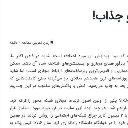
 جذاب!
زمان تقریبی مطالعه 4 دقیقه
که مبدا پیدایش آن مورد اختلاف است. شاید در ذهن اکثر ما،
ی” یادآور فضای مجازی و اپلیکیشن‌های شناخته شده آن باشد. ممکن
ه‌ترین و قدیمی‌ترین زیرساخت‌های ارتباط مجازی است؛ اما شاید
وزنامه‌های قرن هجدهم میلادی باز می‌گردد؛ یعنی کامنت‌هایی که
روز بعد به چاپ می‌رسید. کنش و واکنش‌های مکتوب در این چت‌روم
اواخر قرن۲۰ و با پیدایش اینترنت، سایت اینترنتی SixDegrees.com یکی از اولین اصول ارتباط مجازی شبکه محور را ارائه کرد.
فراهم شد. هر چند ایده این سایت در آن دوره مورد استقبال قرار
نگرفت اما پنج سال بعد «فرنداستر» با ۷ میلیون و «مای اسپیس» با ۲ میلیون کاربر چراغ شبکه‌های اجتماعی را روشن کردند. در همین
سال یعنی ۲۰۰۴ میلادی، مارک زاکربرگ نیز سرویس شبکه اجتماعی خود را در خوابگاه دانشگاه راه‌اندازی کرد. سال ۲۰۰۶، فیس‌بوک به