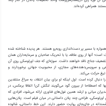
َل نو)، رنی دریستا(سرپرست واحد تحقیقات یاندر) در کنار چند
ستند همراهی کرده‌اند.
مواره با مسیر پر دست‌اندازی رو‌به‌رو هستند. هر پدیده شناخته شده
است؛ آنها از روی علاقه، یا با تحریک صاحبان و سرمایه‌داران همان
تضعیف جناح ناقد خواهند داشت. سوژه‌ای که جف اورلوسکی روی آن
 و سرویس‌دهنده‌های مجازی، از محبوبیت جهانی برخوردارند و
نبال کرده است. اول اینکه او برای بیان انتقاد، به سراغ منتقدین
 که اصطلاحا از بیرون گود می‌گویند لنگش کن! اتفاقا برعکس، در
The Social Dil» انتقاد از جانب مدیران میانی و ارشد همین غول‌های فناوری ارائه می‌شود، افرادی که
ورلوسکی، طراحی چند پلان داستانی در میان فیلم است. پلان‌هایی
شمندانه در جای‌جای روایت حضور دارند. این خط داستانی، شالوده