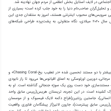
اجتماعی در لایف استایل بخش اعظمی از مردم جهان نهادینه شد.
تحلیل‌‌گران صاحب‌نام دنیا را به خود جلب کرده است؛ بسیاری از
اصلی سرویس‌های محبوب اینترنتی هستند، امروز به منتقدان جدی این
حوزه تبدیل شده‌اند. مستند پژوهشی «معضل اجتماعی» محصول سال ۲۰۲۰ میلادی، نگاه متفاوتی به پشت‌پرده طراحی شبکه‌های
جف اورلوسکی مستندساز ۳۶ ساله صاحب نام امریکایی است. او بیشتر با دو مستند تحسین شده «در تعقیب یخ-Chasing Coral» و
ر مستند تعقیب مرجانی، دوربین اورلوسکی به اعماق اقیانوس‌ها می‌رود تا راز نابودی
به مستندسازی خود دست روی یک سوژه جنجالی گذاشته است. او به
سرک کشیده است. در این تجربه، تریستان هریس(رییس سابق واحد
نسانی)، جاستین رزنتین(طراح دکمه لایک فیسبوک و از موسسان
ال(رییس سابق پینترست)، جارون لانیر(از پیشگامان فناوری واقعیت