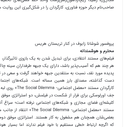
مجازی)، رشیدا ریچاردسون(سرپرست واحد خط مشی‌های تحقیقاتی ا
صاحب‌نام دیگر حوزه فناوری، کارگردان را در شکل‌گیری این روایت م
پروفسور شوشانا زابوف در کنار تریستان هریس
محترم و هوشمندانه
فیلم‌های مستند انتقادی، برای تبدیل شدن به یک بازوی تاثیرگذار، ه
هر چند هم که آسیب‌پذیر باشد، دارای یک جبهه طرفداران سینه چاک 
پدیده مورد نقد، نسبت به منتقدین جبهه خواهند گرفت و سعی در 
دست گذاشته، مصداق بارز همین مساله است. شبکه‌های اجتماعی
کارگردان مستند «معضل اجتماعی- The Social Dilemma» روی لبه تیغ حرکت می‌کند.
جف اورلوسکی برای فرار از شکست در فیلمش، دو استراتژی موفق را د
کلیشه‌ای فضای مجازی و شبکه‌های اجتماعی نرفته است؛ سراغ آنها
مستند «معضل اجتماعی- emma
بعضی‌شان همچنان هم مشغول به کار هستند. استراتژی موفق دوم ا
که اگرچه ارتباط خطی مستقیم با خود فیلم ندارند اما بسیار هو