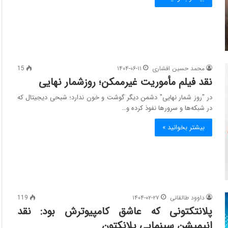
محمد حسین افشاری
۱۴۰۴-۰۶-۱۱
15
نقد فیلم مأموریت غیرممکن؛ روزشمار نهایی
در "روز شمار نهایی" دشمن دیگر گوشت و خون ندارد؛ شبحی دیجیتال که
در شبکه‌ها و سرورها نفوذ کرده و…
بیشتر بخوانید »
داوود طالقانی
۱۴۰۴-۰۲-۲۷
119
پلانتکتونی که عاشق کامپیوترش بود: نقد
انیمیشن سینمایی پلانکتون