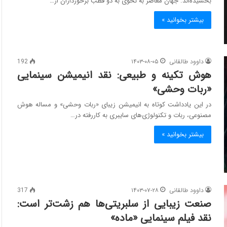
بخشیده‌اند. جهان معاصر به نحوی به دو قطب برخورداران از…
بیشتر بخوانید »
داوود طالقانی
۱۴۰۳-۰۸-۰۵
192
هوش تکینه و طبیعی: نقد انیمیشن سینمایی
«ربات وحشی»
در این یادداشت کوتاه به انیمیشن زیبای «ربات وحشی» و مساله هوش
مصنوعی، ربات و تکنولوژی‌های سایبری به کاررفته در…
بیشتر بخوانید »
داوود طالقانی
۱۴۰۳-۰۷-۲۸
317
صنعت زیبایی از سلبریتی‌ها هم زشت‌تر است:
نقد فیلم سینمایی «ماده»