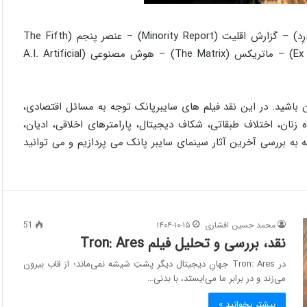
فیلم های سایبرپانکی زیادی درسینما وجود دارند مثل : Dredd (دِرِد) – گزارش اقلیت (Minority Report) – عنصر پنجم (The Fifth
Element) – پلیس آهنی (RoboCop) – اکس ماکینا (Ex Machina) – ماتریکس (The Matrix) – هوش مصنوعی (A.I. Artificial
ن باشید. در این نقد فیلم های سایبرپانک توجه به مسائل اقتصادی،
نان، اختلاف طبقاتی، شکاف دیجیتال، پارامترهای اخلاقی، ادیان،
ه بررسی آخرین آثار سینمای سایبر پانک می پردازیم و می توانید
محمد حسین افشاری
۱۴۰۴-۱۰-۱۵
51
نقد، بررسی و تحلیل فیلم Tron: Ares
در Tron: Ares جهانِ دیجیتال دیگر پشتِ شیشه نمی‌ماند؛ از قاب بیرون
می‌زند و در برابر ما می‌ایستد، با بدنی…
بیشتر بخوانید »