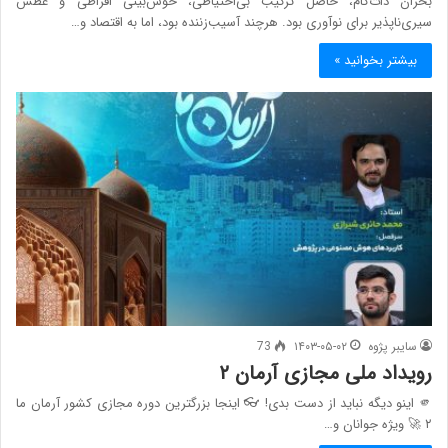
بحران دات‌کام، حاصل ترکیب بی‌احتیاطی، خوش‌بینی افراطی و عطش
سیری‌ناپذیر برای نوآوری بود. هرچند آسیب‌زننده بود، اما به اقتصاد و…
بیشتر بخوانید »
سایبر پژوه
۱۴۰۳-۰۵-۰۲
73
رویداد ملی مجازی آرمان ۲
🫵 اینو دیگه نباید از دست بدی! 👓 اینجا بزرگترین دوره مجازی کشور آرمان ما
۲ 🚀 ویژه جوانان و…