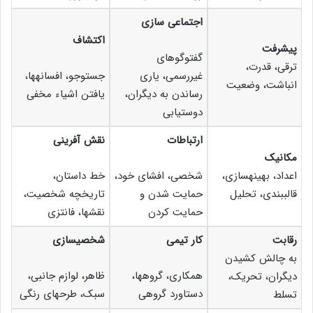
اجتماعی سازی
اکتشاف
پیشرفت
گفت­وگوهای
ترقی، قدرت،
غیررسمی، یاری
جست­وجو، افسانه­ها،
انباشت، وضعیت
رساندن به دیگران،
یافتن اشیاء مخفی
دوست­یابی
ارتباطات
نقش آفرینی
مکانیک
اعداد، بهینه­سازی،
شخصی، افشای خود،
خط داستان،
قالب­بندی، تحلیل
حمایت شدن و
تاریخچه شخصیت،
حمایت کردن
نقش­ها، فانتزی
رقابت
کار تیمی
شخصی­سازی
به چالش کشیدن
همکاری، گروه­ها،
ظاهر، لوازم جانبی،
دیگران، تحریک،
دستاورد گروهی
سبک، طرح­های رنگی
تسلط