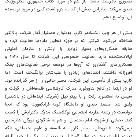
تصوری نادرست باشد، باز هم در مورد کتاب جمهوری تکنولوژیک
صدق می‌کند. بنابراین پیش از کتاب، لازم است کمی در مورد نویسنده
آن توضیح دهم.
بیش از هر چیز، الکساندر کارپ به‌عنوان هم­بنیان‌گذار شرکت پالانتیر
شناخته می‌شود. شرکتی که در حوزه تحلیل داده‌ها فعالیت کرده و
سابقه همکاری‌های بسیار زیادی با ارتش و سازمان امنیتی
ایالات‌متحده دارد. فعالیت خصوصی این شرکت تا سال ۲۰۲۰ و
همکاری‌های آشکاری که آن‌ها در توسعه برخی فعالیت‌های جنگ
افروزانه داشتند، انتقادهای زیادی را علیه‌شان برانگیخته است. اما
کارپ پیش از تأسیس این شرکت، مسیر جالبی را از سر گذرانده بود.
او در ابتدا در کالج هاورفورد مدرک کارشناسی فلسفه‌اش را گرفت و
سپس به استنفورد رفت و با پیتر تیل (شریک آینده‌اش در پالانتیر)
رفیق شد. مقصد بعدی او دانشگاه گوته فرانکفورت بود که آنجا
توانست در رشته نظریه اجتماعی نوکلاسیک مدرک دکترایش را کسب
کند. بخشی از شهرت ایام تحصیل او هم به شاگردی یورگن هابرماس
برمی‌گردد. بااین‌حال، مسیر کارپ نه فلسفه و علوم اجتماعی، بلکه
دنیای فناوری بود. در سال ۲۰۰۴ او با پیتر تیل، یکی از چند نابغه