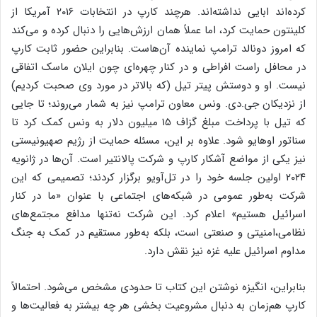
کرده‌اند ابایی نداشته‌اند. هرچند کارپ در انتخابات ۲۰۱۶ آمریکا از
کلینتون حمایت کرد، اما عملاً همان ارزش‌هایی را دنبال کرده و می‌کند
که امروز دونالد ترامپ نماینده آن‌هاست. بنابراین حضور ثابت کارپ
در محافل راست افراطی و در کنار چهره‌ای چون ایلان ماسک اتفاقی
نیست. او و دوستش پیتر تیل (که بالاتر در مورد وی صحبت کردیم)
از نزدیکان جی.دی. ونس معاون ترامپ نیز به شمار می‌روند؛ تا جایی
که تیل با پرداخت مبلغ گزاف ۱۵ میلیون دلار به ونس کمک کرد تا
سناتور اوهایو شود. علاوه بر این، مسئله حمایت از رژیم صهیونیستی
نیز یکی از مواضع آشکار کارپ و شرکت پالانتیر است. آن‌ها در ژانویه
۲۰۲۴ اولین جلسه خود را در تل‌آویو برگزار کردند؛ تصمیمی که این
شرکت به‌طور عمومی در شبکه‌های اجتماعی با عنوان «ما در کنار
اسرائیل هستیم» اعلام کرد. این شرکت نه‌تنها مدافع مجتمع‌های
نظامی،امنیتی و صنعتی است، بلکه به‌طور مستقیم در کمک به جنگ
مداوم اسرائیل علیه غزه نیز نقش دارد.
بنابراین، انگیزه نوشتن این کتاب تا حدودی مشخص می‌شود. احتمالاً
کارپ هم‌زمان به دنبال مشروعیت بخشی هر چه بیشتر به فعالیت‌ها و