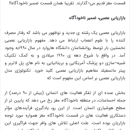
قسمت مغز قدیم می¬گذارند. تقریبا همان قسمت ضمیر ناخودآگاه!!
بازاریابی عصبی، ضمیر ناخودآگاه
بازاریابی عصبی یک رشته ی جدید و نوظهور می باشد که رفتار مصرف
کننده را با علوم اعصاب ارتباط می دهد. مفهوم بازاریابی عصبی
نخستین بار توسط روانشناسان دانشگاه هاروارد در سال ۱۹۹۰به وجود
آمد. در واقع با شروع دهه ی ۱۹۹۰ میلادی و به کمک تکنیک
شبیه¬سازی دو پزشک آمریکایی و بریتانیایی به نام های پل لاتربر و
پیتر مانسفیلد مفاهیم بازاریابی عصبی کلید خورد. تکنولوژی مدل
بازاریابی عصبی بر اساس این مفهوم است که
بخش عمده ای از تفکر فعالیت های انسانی (بیش از ۹۰ درصد) از
جمله احساسات، در منطقه ناخودآگاه مغز رخ می دهد که پایین تر از
سطح هوشیاری انسان است. از این رو، یادگیری فرآیندهای مؤثر
دستکاری فعالیت های در قسمت ناخودآگاه مغز همواره مورد توجه
بازاریان بوده است. علت اصلی تلاش های وافر جهت فراگیری این