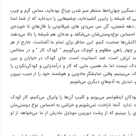
یک سنگین چهارراه‌ها منتظر سبز شدن چراغ بوده‌اید، مماسِ گرم و چربِ
که شیشه را پایین کشیده‌اید، چشم‌هایی را دیده‌اید که از شما تمنا
ِ دهه شصتی، گل سر، سی‌دی‌ های غیرقانونی یا فال‌هایِ تا خورده‌ی
، احساسِ نوع‌دوستی‌شان می‌شکفد و عده‌ای هم شیشه را بالا می‌دهند
ه واکنش‌ها صحبت کنیم. این مناظر برای تمام ما آشناست. خارج از هر
 چهار راهیِ مظلوم و کوچک می‌گوییم ” کودک کار ” و در مجالس
ضد ارزش است. ضد انسانیت است. جایِ کودک در خیابان و بین
نیست اما ما، همین مایی که کار و درآمدزایی و کودکی‌نکردن را
ک می‌بینیم، وقتی نمایشگرِ جادویی و هوشمند خود را از جیب بیرون
، تبدیل به آدم‌هایِ دیگری می‌شویم.
انِ اینفلوئسر می‌رویم و کلیپ آن‌ها را وایرال می‌کنیم، کارِ کودک
دارد. آنجا ناراحت نمی‌شویم و خراشی به احساسِ نوع دوستی‌مان
‌ای را ببینیم که از پشت دوربین موبایل مادرش از ما می‌خواهد از او