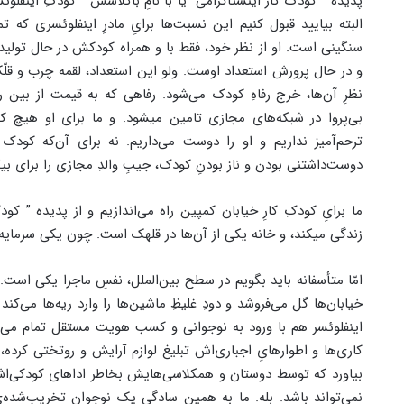
پدیده ” کودک کار اینستاگرامی” یا با نامِ باکلاسش ” کودکِ اینفل
البته بیایید قبول کنیم این نسبت‌ها برایِ مادرِ اینفلوئسری ک
سنگینی است. او از نظر خود، فقط با و همراه کودکش در حال تولید 
و در حال پرورش استعداد اوست. ولو این استعداد، لقمه چرب و قلّکِ
نظرِ آن‌ها، خرج رفاهِ کودک می‌شود. رفاهی که به قیمت از بین 
بی‌پروا در شبکه‌های مجازی تامین میشود. و ما برای او هیچ کمپی
ترحم‌آمیز نداریم و او را دوست می‌داریم. نه برای آن‌که کودک 
دوست‌داشتنی بودن و ناز بودنِ کودک، جیبِ والدِ مجازی را برای بیگ
ما برایِ کودکِ کارِ خیابان کمپین راه می‌اندازیم و از پدیده ” ک
زندگی میکند، و خانه یکی از آن‌ها در قلهک است. چون یکی سرمایه‌
امّا متأسفانه باید بگویم در سطح بین‌الملل، نفسِ ماجرا یکی است
خیابان‌ها گل می‌فروشد و دودِ غلیظِ ماشین‌ها را وارد ریه‌ها می‌ک
اینفلوئسر هم با ورود به نوجوانی و کسب هویت مستقل تمام می‌ش
‌کاری‌ها و اطوارهایِ اجباری‌اش تبلیغ لوازم آرایش و روتختی کرد
بیاورد که توسط دوستان و همکلاسی‌هایش بخاطر اداهای کودکی‌اش 
نمی‌تواند باشد. بله. ما به همین سادگی یک نوجوانِ تخریب‌شده‌یِ