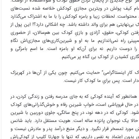
وئسر” نوع جدیدی از پایمال کردن حقوق کودک و سوءاستفاده از اوست.
ه تمام کیف پولش در ویترینِ مجازیِ کودکش خلاصه شده نسبت‌‌های
محتواست. لحظاتِ زیبا و بامزه کودکش را با ما به اشتراک می‌گذارد
 بی‌نهایتی هم برای والد داشته باشد. چه اشکالی دارد؟! این پول از
رفتن کودکی، حقوق، آزادی و بازیِ کودک بین هم‌سالان، از حضوری
نی راه نمی‌اندازیم. ما به او و شیرین‌کاری‌های مجازی‌اش نگاهِ
را دوست داریم. نه برای آن‌که او بامزه است. ما اسمِ بامزگی و
اری کشیدن از کودکِ بی گناه پر می‌کنیم.
ودک کارِ اینستاگرامی” حمایت می‌کنیم. چون یکی از آن‌ها در کهریزک
دار است. پس برایِ ما کودکِ کار نیست.
. همانطور که آینده کودکی که به جای مدرسه رفتن و زندگی کردن، در
ند در حال فروپاشی است، خوابِ شیرینِ رفاه و خوش‌گذرانی‌های کودکِ
ود. کودکی که در دهه نود، در پنج سالگی، جلوی دوربین با شیرین
ه، حالا یک نوجوان پانزده ساله است. هویت مستقل دارد. باید شانس
مورد تمسخر قرار نگیرد. و دیگر منبع درآمد پدر و مادرش نیست و
 بدون اعتماد به نفس داریم، که تنها با چهارتا کلیپ از کودکی‌اش