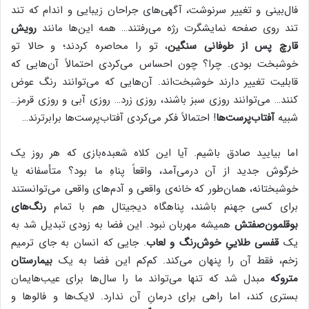
فال‌بینی و تغییر سرنوشت، آگهی‌های جراحان زیبایی و اندام که تند
تند روی صفحه نمایشگرت رژه می‌رفتند… همه این‌ها مانند
رویش
قارچ پس از طوفانی سنگین
، تو را محاصره کردند؛ و حالا تو
خوشبخت بودی. چرا؟ چون احساس می‌کردی احتمالاً آن‌هایی که
قابلیت تغییر دارند خوشبخت‌اند. آن‌هایی که می‌توانند رنگ عوض
کنند… می‌توانند روزی سبز باشند، روزی زرد… روزی آبی و روزی قرمز…
شبیه
آفتاب‌پرست‌ها
! احتمالاً فکر می‌کردی آفتاب‌پرست‌ها برابرترند…
اما بیایید صادق باشیم. آیا این کلاه شعبده‌بازی که هر روز یک
خرگوش جدید از آن درمی‌آمد، واقعاً پناهِ ما بود؟ متأسفانه یا
خوشبختانه، همان‌طور که خانه‌ی واقعی و آدم‌های واقعی می‌توانستند
برای کسی جهنم باشند، پناهگاه دیجیتال هم با تمام
رنگ‌های
بوقلمون‌صفتش
همیشه مهربان نبود. این فضا به زودی تبدیل شد به
یک
قفسی طلاییِ خوش‌رنگ و لعاب
. جایی که انسان به جای ترمیم
زخم، فقط آن را پنهان می‌کند. کم‌کم این فضا به یک
بیمارستان
متروکه
مبدل شد که تنها می‌تواند ما را سال‌ها برای عیب‌هایمان
بستری کند، اما راهی برای درمانِ آن ندارد. لایک‌ها و فالوها و