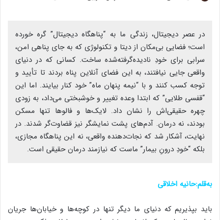
در عصر دیجیتال، زندگی ما به “پناهگاه دیجیتال” گره خورده
است؛ فضایی بی‌مکان از دیتا و تکنولوژی که به جای پناهی امن،
سرابی برای خودِ نادیده‌گرفته‌شده ساخت. کسانی که در دنیای
واقعی جایی نیافتند، به این فضای آنلاین پناه بردند تا تأیید و
توجه کسب کنند و با “نیمه پنهان ماه” خود کنار بیایند. اما این
“قفسی طلایی” که ابتدا وعده تغییر و خوشبختی می‌داد، به زودی
چهره حقیقی‌اش را نشان داد. لایک‌ها و فالوها تنها مسکن
بودند، نه درمان. آدم‌های پشت نمایشگر نیز قضاوت‌گر شدند. در
نهایت، آشکار شد که نجات‌دهنده واقعی، نه این پناهگاه مجازی،
بلکه “خودِ درونِ بیمار” ماست که نیازمند درمان حقیقی است.
به‌قلم:حانیه اخلاقی
باید بپذیریم که دنیای ما دیگر تنها در کوچه‌ها و خیابان‌ها جریان