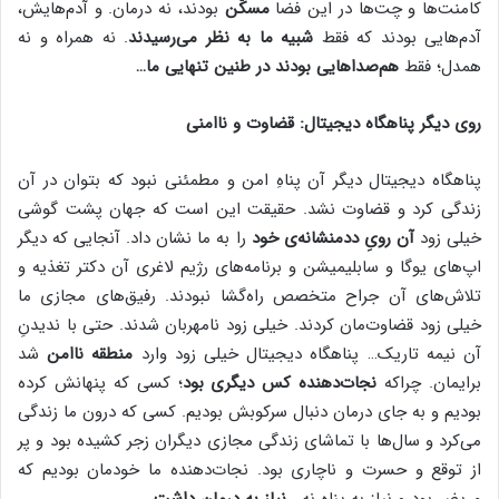
کامنت‌ها و چت‌ها در این فضا
مسکّن
بودند، نه درمان. و آدم‌هایش،
آدم‌هایی بودند که فقط
شبیه ما به نظر می‌رسیدند
. نه همراه و نه
همدل؛ فقط
هم‌صداهایی بودند در طنین تنهایی ما…
روی دیگر پناهگاه دیجیتال: قضاوت و ناامنی
پناهگاه دیجیتال دیگر آن پناهِ امن و مطمئنی نبود که بتوان در آن
زندگی کرد و قضاوت نشد. حقیقت این است که جهان پشت گوشی
خیلی زود
آن رویِ ددمنشانه‌ی خود
را به ما نشان داد. آنجایی که دیگر
اپ‌های یوگا و سابلیمیشن و برنامه‌های رژیم لاغری آن دکتر تغذیه و
تلاش‌های آن جراح متخصص راه‌گشا نبودند. رفیق‌های مجازی ما
خیلی زود قضاوت‌مان کردند. خیلی زود نامهربان شدند. حتی با ندیدنِ
آن نیمه تاریک… پناهگاه دیجیتال خیلی زود وارد
منطقه ناامن
شد
برایمان. چراکه
نجات‌دهنده کس دیگری بود
؛ کسی که پنهانش کرده
بودیم و به جای درمان دنبال سرکوبش بودیم. کسی که درون ما زندگی
می‌کرد و سال‌ها با تماشای زندگی مجازی دیگران زجر کشیده بود و پر
از توقع و حسرت و ناچاری بود. نجات‌دهنده ما خودمان بودیم که