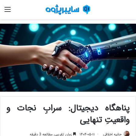
منو
پناهگاه دیجیتال: سرابِ نجات و
واقعیتِ تنهایی
حانیه اخلاقی
۱۴۰۴-۰۵-۱۱
زمان تقریبی مطالعه 3 دقیقه