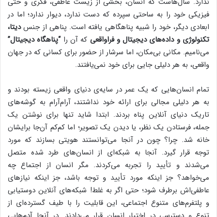
ندارد. سال‌هاست که انسان، بخشی از زیست عاطفی، فکری و حتی
فیزیکی خود را به ساحتی سپرده که دست ندارد، دیوار ندارد؛ اما در
ابعادی دیگر، خود را شبیه پناهگاهی یافته است. پناهی از جنس
دیتا،
تکنولوژی و داده‌های دیجیتال و فراواقعی
که آن را
“پناهگاه دیجیتال”
می‌نامیم. مکانی بی‌مکان، اما سرشار از حضور برای کسانی که در جهان
واقعی، به هر دلیلی جایی برای خود نمی‌یافتند.
تمام انسان‌هایی که یک عمر در سایه‌ی دنیای واقعی زیسته بودند و
به هر دلیلی مجالی برای ارائه خود نداشتند، آرام‌آرام به گوشه‌های
تاریک دنیای آنلاین پناه بردند. ابتدا شاید تنها برای نوشتن یک
جمله، فرستادن یک نظر، یا دیدن یک تصویر؛ اما کم‌کم آن‌جا برایشان
خانه شد. چرا؟ چون در آنجا می‌توانستند هویتی بسازند که مورد
توجه قرار گیرد. آنجا به شبکه‌ای از انسان‌های طرد شده متصل
می‌شدند و تأیید را تجربه می‌کردند. مگر انسان از اجتماع چه
می‌خواهد؟ جز اینکه مورد تأیید و توجه باشد، جز اینکه نیازهای
عاطفی‌اش برطرف شود؛ حتی اگر به غلط! شبکه‌های آنلاین دوستیابی
و پلتفرم‌های متنوع اجتماعی، این قابلیت را با طیف گسترده‌ای از
تنوع و دسترسی در اختیار انسان قرار می‌دادند. در آنجا آدم‌هایی