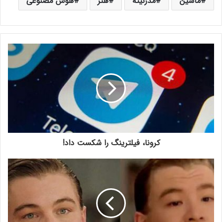
ماشین
مدرنیته
هنر
هوش مصنوعی
کرونا، فیلترینگ را شکست داد!