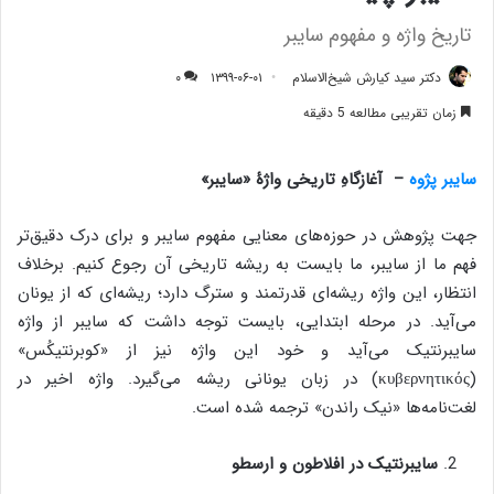
تاریخ واژه و مفهوم سایبر
دکتر سید کیارش شیخ‌الاسلام
۱۳۹۹-۰۶-۰۱
۰
زمان تقریبی مطالعه 5 دقیقه
سایبر پژوه
–
آغازگاهِ تاریخی
واژۀ
«سایبر»
جهت پژوهش در حوزه‌های معنایی مفهوم سایبر و برای درک دقیق‌تر
فهم ما از سایبر، ما بایست به ریشه تاریخی آن رجوع کنیم. برخلاف
انتظار، این واژه ریشه‌ای قدرتمند و سترگ دارد؛ ریشه‌ای که از یونان
می‌آید. در مرحله ابتدایی، بایست توجه داشت که سایبر از واژه
سایبرنتیک می‌آید و خود این واژه نیز از «کوبرنتیکُس»
(κυβερνητικός) در زبان یونانی ریشه می‌گیرد. واژه اخیر در
لغت‌نامه‌ها «نیک راندن» ترجمه شده است.
سایبرنتیک
در
افلاطون
و
ارسطو