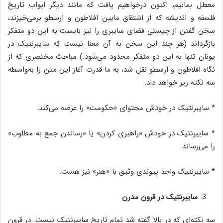
معطل بمانیم، اکنون درخواهیم یافت که مانند دیگر ابواب تاریخ
فلسفه و اندیشه که از اشتقاق مابین افلاطون و ارسطو برمی‌خیزند،
سخن گفتن از چیستی فضای سایبری را نیز بایست به این دو متفکر
بازگرداند (هر چند این سخن به آن معنا نیست که سایبرنتیک در
یونان تنها به این دو متفکر محدود می‌شود.) مباحث مختصری که از
نگاه افلاطون و ارسطو نقل شد، به ما قدرت آغاز این متن را به‌واسطه
سه نکته زیر خواهد داد:
* سایبرنتیک در خودش محتوای «حکومت» را عرضه می‌کند.
* سایبرنتیک در خودش «راهبری کردن» یا «رساندن جمع به مطلوب»
را می‌رساند.
* سایبرنتیک واجد پیوندی وثیق با «هنر» نیز هست.
سایبرنتیک در قرون مدرن
سه نکته‌ای که در بالا گفته شد تمام تاریخ سایبرنتیک نیست. در قرون