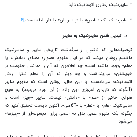
* سایبرنتیک رفتاری اتوماتیک دارد.
* سایبرنتیک یک «مابین» یا «پیام­رسان» یا «ارتباط» است.
[۶]
تبدیل شدن سایبرنتیک به سایبر
توصیف‌هایی که تاکنون از سرگذشت تاریخی سایبر و سایبرنتیک
داشتیم روشن می­کند که در این مفهوم همواره معنای «دانش» یا
«علم» وجود داشته است؛ چه افلاطون که آن را «دانش حکومت بر
خویشتن» می‌پنداشت و چه وینر که آن را «علم کنترل رفتار
اتوماتیک» می‌دانست. با این حال، روشن است که مفهوم سایبر
(آنگونه که کاربران امروزی این واژه از آن بهره می‌برند) به هیچ
عنوان، حاکی از «علم» یا «دانش» نیست. سایبر «چیز» است و
سایبرنتیک «علم» یا «نظر» یا «آگاهی». اکنون بایست تحقیق کنیم که
چگونه یک مفهوم علمی بدل به اسمی برای مجموعه‌ای از «چیزها»
می‌شود.