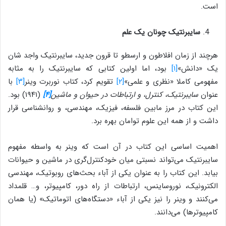
است.
سایبرنتیک چونان یک علم
هرچند از زمان افلاطون و ارسطو تا قرون جدید، سایبرنتیک واجد شان
یک «دانش»
[۱]
بود، اما اولین کتابی که سایبرنتیک را به مثابه
مفهومی کاملا «نظری و علمی»
[۲]
تقویم کرد، کتاب نوربرت وینر
[۳]
با
عنوان
سایبرنتیک، کنترل، و ارتباطات در حیوان و ماشین
[۴]
(۱۹۴۱) بود.
این کتاب در مرز مابین فلسفه، فیزیک، مهندسی، و روانشناسی قرار
داشت و از همه این علوم توامان بهره برد.
اهمیت اساسی این کتاب در آن است که وینر به واسطه مفهوم
سایبرنتیک می‌تواند نسبتی میان خودکنترل‌گری در ماشین و حیوانات
بیابد. این کتاب را به عنوان یکی از آباء بحث‌های روبوتیک، مهندسی
الکترونیک، نوروساینس، ارتباطات از راه دور، کامپیوتر، و… قلمداد
می‌کنند و وینر را نیز یکی از آباء «دستگاه‌های اتوماتیک» (یا همان
کامپیوترها) می‌دانند.