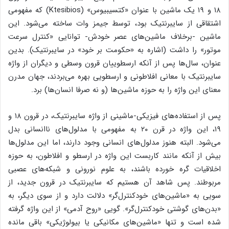
۱۸ و ۱۹ یک ماشین با عنوان «کتسیبیوس» (Ktesibios) که مفهومی
اشتقاقی از سایبرنتیک بود، توسط جیمز وات ساخته می‌شود. این
ماشین -برخلاف ماشین‌های عصر خودش- توانایی «کنترل سرعت
موتور» را داشت (اشاره به «حکومت بر خود» در سایبرنتیک). بدین
عنوان، سال‌ها پس از آنکه ارسطو­ییان قرون وسطی و دیگران از واژه
سایبرنتیک با معانی افلاطونی و ارسطویی بهره می‌بردند، جهان مدرن
معنای این واژه را به حوزه ماشین‌ها (و نه صرفا انسان‌ها) برد.
پس از استفاده‌های فیزیکی-ماشینی از واژه سایبرنتیک، در قرون ۱۸ و
۱۹، این واژه در قرن ۲۰ به مفهومی با مدلول‌های ناانسانی بدل
می‌شود. البته هنوز مدلول‌های انسانی وجود دارند، اما این مدلول‌ها
بیش از آنکه مانند کاربست این واژه در ارسطو و افلاطون، به حوزه
اخلاقیات گره خورده باشند، به علوم نورونی و شبکه‌های عصبی
مربوطند. پس شاهد آن هستیم که سایبرنتیک در قرون جدید، از
سویی به «ماشین‌های خودکنترل‌گر» دلالت دارد و از سوی دیگر، به
«بدن‌های گوشتی خودکنترل‌گر». گویی «روح آدمی» از این واژه گرفته
شده است و تنها «ماشین‌های مکانیکی یا بیولوژیکی» باقی مانده