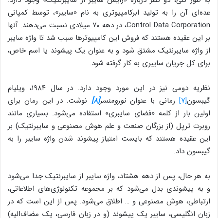
به طور کلی، دو نظر درباره «زایش سایبر از سایبرنتیک» وجود دارد.
عده‌ای آن را به تولید ابرکامپیوتری به نام «سایبر»، توسط کمپانی
Control Data Corporation، در دهه ۷۰ میلادی نسبت می‌دهند. آنها
بر این عقیده هستند که فروش این کامپیوترها سبب شد تا واژه سایبر
از واژه سایبرنتیک مشتق شود و به عنوان یک پیشوند یا اسم خاص،
برای کل جریان سایبری به کار گرفته شود.
نظریه دومی نیز در این مورد وجود دارد. در سال ۱۹۸۴، ویلیام
گیبسون
[۷]
رمانی با عنوان
نورومنسر
[۸]
نوشت. در این رمان برای
اولین بار از کلمه «فضای سایبری» استفاده می‌شود. بسیاری مانند
روبرت ترپل (از بزرگان صنعت و علم هوش مصنوعی و سایبرنتیک) بر
این عقیده هستند که بایست امتیاز پیشوند شدن واژه سایبر را به
گیبسون داد.
به هر حال، پس از دهه هشتاد، واژه سایبر از سایبرنتیک جدا می‌شود
و به پیشوندی بدل می‌شود که بر مجموعه تکنولوژی‌های اطلاعاتی،
ارتباطی، هوش مصنوعی و … اطلاق می‌شود. پس از این است که در
زبان انگلیسی، سایبر یک پیشوند (و در زبان فارسی، یک مضاف‌الیه)