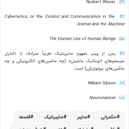
. Norbert Wiener
[۳]
Control
and Communication in the
. Cybernetics, or the
[۴]
Animal
and the
Machine
The Human Use of Human Beings
.
[۵]
[۶]
. پس از وینر، مفهومِ سایبرنتیک تقریباً مترادف با «کنترل
سیستم‌های اتوماتیک ماشینی» (چه ماشین‌های الکترونیکی و چه
ماشین‌های بیولوژیکی) است.
. William Gibson
[۷]
Neuromancer
.
[۸]
حکمرانی
سایبر
سایبرنتیک
فلسفه