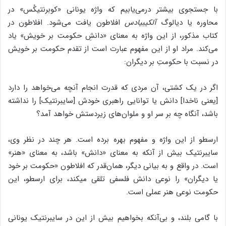
با جستجوی بیشتر درمی‌یابیم که واژه یونانی «کوبرنتیکُس» در
محاوره یا دیالوگ
آلکیبیادس
افلاطون یافت می‌شود. افلاطون در
کتاب مذکور، از این واژه به معنای «دانشِ حکومت بر خویش» یاد
می‌کند. مراد او از این مفهوم عبارت است از تقدم حکومت بر خویش
در نسبت با حکومتِ بر دیگران:
اگر در یک کشتی، آن مردی که قدرت انجام آنچه می‌خواهد را دارد
[یعنی ناخدا] دانش یا توانایی راهبری خودش [سایبرنتیک] را نداشته
باشد، آنگاه چه بر سر او و ملوان‌های زیردستش خواهد آمد؟
ارسطو از این واژه و مفهوم بهره برده است. هر چند در نظر وی،
سایبرنتیک بیش از آنکه به معنای «دانش» باشد، به معنای «هنر»
است. در واقع و به بیانی دیگر، همان‌قدر که افلاطون «حکومت بر خود
یا دیگران» را نوعی دانش فلسفی تلقی می­کند، برای ارسطو، این
حکومت نوعی هنر عملی است.
با گامی بلند، و بی‌آنکه بخواهیم بیش از این در سایبرنتیک یونانی