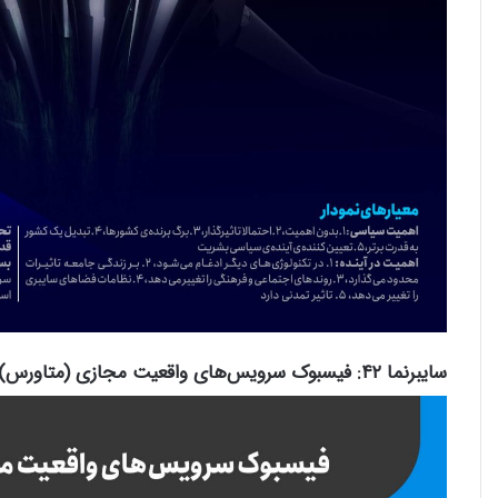
سایبرنما ۴۲: فیسبوک سرویس‌های واقعیت مجازی (متاورس) خود را معرفی کرد