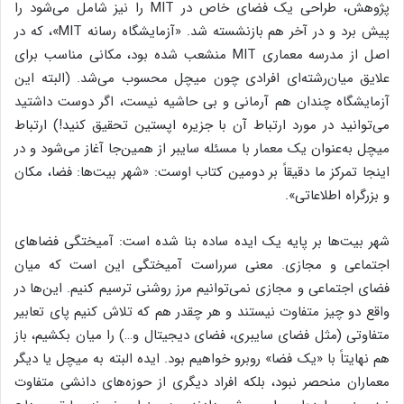
پژوهش، طراحی یک فضای خاص در MIT را نیز شامل می‌شود را
پیش برد و در آخر هم بازنشسته شد. «آزمایشگاه رسانه MIT»، که در
اصل از مدرسه معماری MIT منشعب شده بود، مکانی مناسب برای
علایق میان‌رشته‌ای افرادی چون میچل محسوب می‌شد. (البته این
آزمایشگاه چندان هم آرمانی و بی حاشیه نیست، اگر دوست داشتید
می‌توانید در مورد ارتباط آن با جزیره اپستین تحقیق کنید!) ارتباط
میچل به‌عنوان یک معمار با مسئله سایبر از همین‌جا آغاز می‌شود و در
اینجا تمرکز ما دقیقاً بر دومین کتاب اوست: «شهر بیت‌ها: فضا، مکان
و بزرگراه اطلاعاتی».
شهر بیت‌ها بر پایه یک ایده ساده بنا شده است: آمیختگی فضاهای
اجتماعی و مجازی. معنی سرراست آمیختگی این است که میان
فضای اجتماعی و مجازی نمی‌توانیم مرز روشنی ترسیم کنیم. این‌ها در
واقع دو چیز متفاوت نیستند و هر چقدر هم که تلاش کنیم پای تعابیر
متفاوتی (مثل فضای سایبری، فضای دیجیتال و…) را میان بکشیم، باز
هم نهایتاً با «یک فضا» روبرو خواهیم بود. ایده البته به میچل یا دیگر
معماران منحصر نبود، بلکه افراد دیگری از حوزه‌های دانشی متفاوت