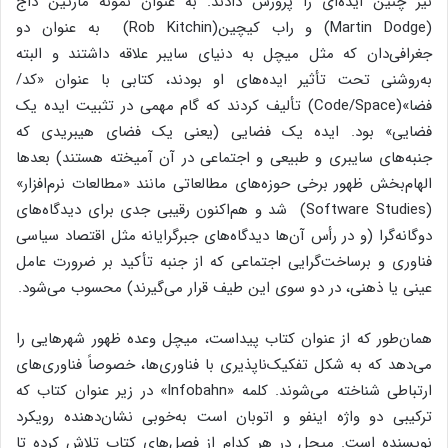
نیز چنین ایده‌ای را پرورش دادند. به عنوان نمونه مارتین داج
(Martin Dodge) و راب کیچین(Rob Kitchin) به عنوان دو
جغرافی‌دان که مثل میچل به دنیای سایبر علاقه داشتند و البته
به‌روشنی تحت تأثیر ایده‌های او بودند، کتابی با عنوان «کد/
فضا»(Code/Space) تألیف کردند که گام مهمی در تثبیت ایده یک
فضایی» بود. ایده یک فضایی (یعنی یک فضای هیبریدی که
جنبه‌های سایبری و طبیعی و اجتماعی در آن آمیخته هستند) بعدها
الهام‌بخش ظهور برخی حوزه‌های مطالعاتی مانند «مطالعات نرم‌افزار»
(Software Studies) شد و هم‌اکنون رقیبی جدی برای دیدگاه‌های
دوگانه‌گرا (و در رأس آن‌ها دیدگاه‌های جبرگرایانه مثل اقتصاد سیاسی
فناوری و برساخت‌گرایی اجتماعی که از جنبه تأکید بر ضرورت عامل
عینی یا ذهنی، در دو سوی این طیف قرار می‌گیرند) محسوب می‌شود.
همان‌طور که از عنوان کتاب پیداست، میچل وعده ظهور شهرهایی را
می‌دهد که به شکل تفکیک‌ناپذیری با فناوری‌ها، خصوصاً فناوری‌های
ارتباطی شناخته می‌شوند. کلمه «Infobahn» در زیر عنوان کتاب که
ترکیبی دو واژه اینفو و اتوبان است به‌خوبی نشان‌دهنده رویکرد
نویسنده است. میچل در هر کدام از فصل‌های کتاب تلاش کرده تا