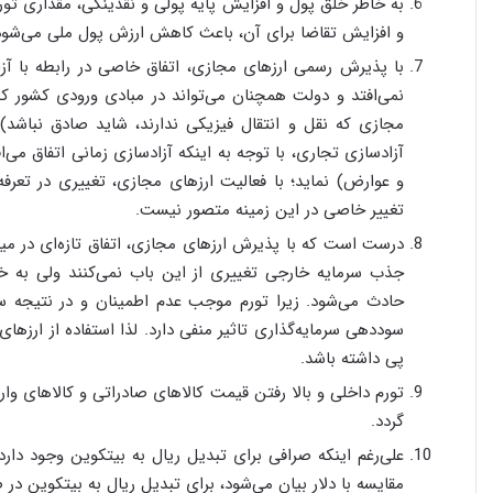
به خاطر خلق پول و افزایش پایه پولی و نقدینگی، مقداری تور
و افزایش تقاضا برای آن، باعث کاهش ارزش پول ملی می­‌شود
با پذیرش رسمی ارزهای مجازی، اتفاق خاصی در رابطه با آزا
نمی­‌افتد و دولت هم­چنان می‌­تواند در مبادی ورودی کشور 
مجازی که نقل و انتقال فیزیکی ندارند، شاید صادق نباشد). 
آزادسازی تجاری، با توجه به اینکه آزادسازی زمانی اتفاق می‌­
و عوارض) نماید؛ با فعالیت ارزهای مجازی، تغییری در تعرف
تغییر خاصی در این زمینه متصور نیست.
درست است که با پذیرش ارزهای مجازی، اتفاق تازه­‌ای در میزان 
جذب سرمایه خارجی تغییری از این باب نمی­‌کنند ولی به خاط
حادث می­‌شود. زیرا تورم موجب عدم اطمینان و در نتیجه سلب
سوددهی سرمایه­‌گذاری تاثیر منفی دارد. لذا استفاده از ارزه
پی داشته باشد.
تورم داخلی و بالا رفتن قیمت کالاهای صادراتی و کالاهای و
گردد.
علی­‌رغم اینکه صرافی برای تبدیل ریال به بیت­کوین وجود دار
مقایسه با دلار بیان می­‌شود، برای تبدیل ریال به بیت­کوین در صر